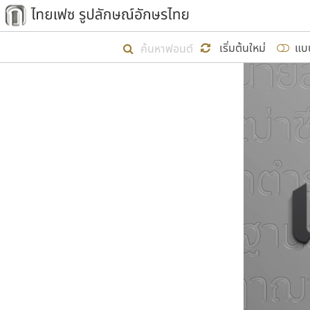
เริ่ม ไทยเฟซ นี้ขึ้นมา
เริ่มต้นใหม่
แบ
เป้าหมายที่ยังคงดำเนินไปอยู่ คือกา
ไม่ต่ำกว่า ๔๐๐ ฟอนต์ในระบบ หวังว่า 
ผู้อ
คุณแ