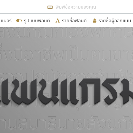
แสดงฟอนต์ทั้งหมด
นเนอร์
รูปแบบฟอนต์
รายชื่อฟอนต์
รายชื่อผู้ออกแบบ
รเพิ่มฟอนต์ไทยเข้าไปให้ได้อย่างน้อยเดือนละ ๓๐ ฟอนต์ นั่
นอกจากจะเป็นประโยชน์ต่อตนเองแล้ว จะมีประโยชน์กับผู้อื่นไ
ขอขอบคุณ
อกแบบฟอนต์ไทยทุกท่านที่สร้างสรรค์ผลงานเพื่อสืบสานอัก
อน ปรัชญา สิงห์โต ที่อนุญาตให้เผยแพร่ข้อมูลจาก ฟอนต