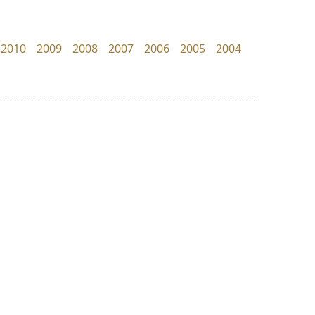
TS Font
Cadson Demak
ธงชัย ศรีเมือง
2010
2009
2008
2007
2006
2005
2004
ย
ร
ฤ
ฌ
ล
ว
ซูเปอร์สโตร์
จิปาไทป์
ศ
Superstore Font
Jipatype
ณ
ส
ฉัตรณรงค์ จริงศุภธาดา
อานุภาพ ใจชำนาญ
ห
อ
ฮ
๒