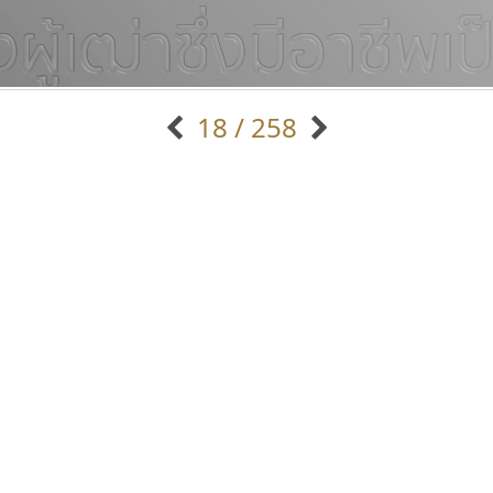
18 / 258
แบบตัวอักษรจีน
แบบตัวอักษรหัวบัว
แบบตัวอักษรซ้อนเงา
แบบตัวอักษรหัวบอด
G
H
I
J
K
L
M
N
O
P
Q
R
แบบตัวอักษรย้อนยุค
แบบตัวอักษรเกาหลี
ถ
แบบตัวอักษรล้านนา
ท
ธ
น
บ
ป
แบบตัวอักษรเส้นขอบ
ผ
พ
ฟ
ภ
ม
แบบตัวอักษรลาว
แบบตัวอักษรแฟนซี
แบบตัวอักษรสคริปท์
แบบตัวอักษรโบราณ
ปาณิสรา แอน
บีทูไซน์