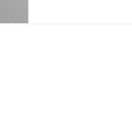
แบบตัวเขียนพู่กัน
แบบฟอนต์ซิ่ง
แบบตัวเนื้อความ
แบบลายมือผู้ใหญ่
S
T
U
V
W
Y
Z
แบบตัวเหลี่ยม
แบบลายมือวัยรุ่น
ย
แบบปลายมน
ร
ฤ
ล
ว
ศ
แบบลายมือเด็ก
ส
ห
อ
ฮ
แบบปลายแหลม
แบบอาลักษณ์
แบบปากกาหัวตัด
ทีเอส ฟอนต์
คัดสรร ดีมาก