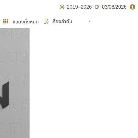
2019–2026
03/08/2026
แสดงทั้งหมด
นหมายถึง ปลายปี พ.ศ. ๒๕๖๒ จะมีฟอนต์
ด้บ้าง ไม่มากก็น้อย
ษรไทย
์.คอม