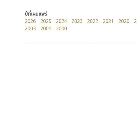
Kart Font
Crafty Font
นิกร ศิริสวัสดิ์
จิลดา ฤทธิ์คำรพ
ปีที่เผยแพร่
2026
2025
2024
2023
2022
2021
2020
2
2003
2001
2000
9 Fonts
F
A
Fontcraft
Apple
FontUni
ATK
G
AtNoon
Google Fonts
ทอศิลป์
กูเกิล
B
H
Torsilp
Google
B2 SIGN
I
ภาณุพันธุ์ ตะลันกูล
BLK
Iannnnn
Book
J
BTN
Jipatype
C
JS