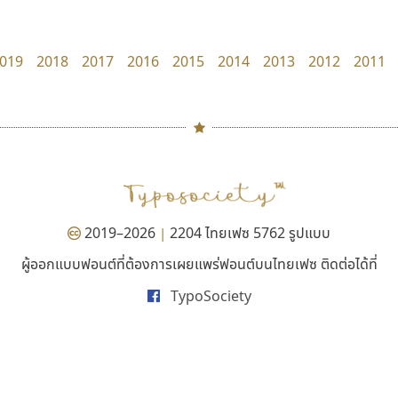
PanisaraAnn Font
B2 SIGN
ปาณิสรา ฉัตรเดชาชัย
กิตติศักดิ์ ศิริกมลเสถียร
019
2018
2017
2016
2015
2014
2013
2012
2011
#
TH
ฉ
Naipol
TLWG
ช
O
Torsilp
ซ
2019–2026
2204 ไทยเฟซ 5762 รูปแบบ
|
P
TS
PANI
Type Buthon
ฐ
ผู้ออกแบบฟอนต์ที่ต้องการเผยแพร่ฟอนต์บนไทยเฟซ ติดต่อได้ที่
ฟอนต์อยู่นี่
นังรอง
PK
Typomancer
ฑ
TypoSociety
FontUni
uvSOV
PS
U
สังศิต ไสววรรณ
วรวุฒิ ธนวัฒนาวนิช
Q
UID
ด
R
UNK
ต
S
UPC
ถ
Sarun’s
V
ท