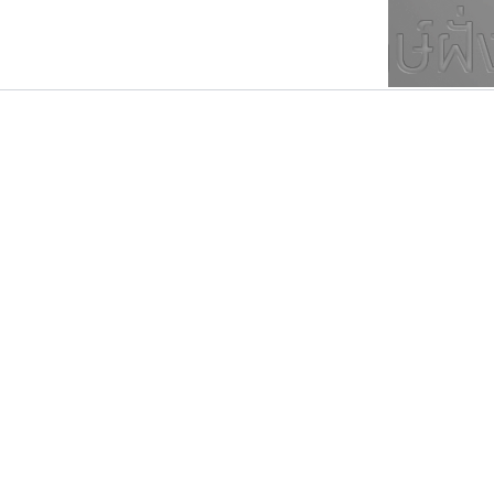
ตัวอักษรมีหัวขมวด
แบบตัวการ์ตูน
ตัวอักษรไม่มีหัวขมวด
แบบตัวดิสเพลย์
9
A
B
C
D
E
F
ฟอนต์ยอดนิยม
แบบตัวประดิษฐ์
ฟอนต์ล้านดาวน์โหลด
ก
ข
ค
จ
ฉ
ช
แบบตัวพิกเซล
ซ
ฌ
ด
ต
ระบบปฏิบัติการ
แบบตัวพิมพ์ดีด
อัตลักษณ์องค์กร
แบบตัวมีเชิงฐาน
เคอาร์ต ฟอนต์
คราฟตี้ฟอนต์