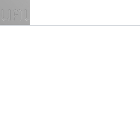
แบบตัวเขียนพู่กัน
แบบฟอนต์ซิ่ง
แบบตัวเนื้อความ
แบบลายมือผู้ใหญ่
S
T
U
V
W
Y
Z
แบบตัวเหลี่ยม
แบบลายมือวัยรุ่น
ย
แบบปลายมน
ร
ฤ
ล
ว
ศ
แบบลายมือเด็ก
ส
ห
อ
ฮ
แบบปลายแหลม
แบบอาลักษณ์
แบบปากกาหัวตัด
คัดสรร ดีมาก
ธรรมดาสตูดิโอ