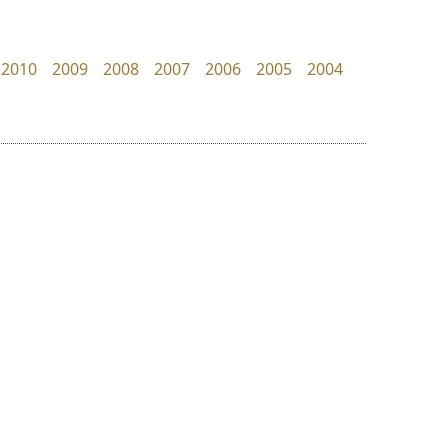
Cadson Demak
dhammadha studio
มณฑล ธนาโรจน์
2010
2009
2008
2007
2006
2005
2004
ย
ร
ฤ
ฌ
ล
ว
มานี มีฟอนต์
ทอศิลป์
ศ
Manee Meefont
Torsilp
ณ
ส
ศรัณยพัชร์ ธารีสิทธิ์
ภาณุพันธุ์ ตะลันกูล
ห
อ
ฮ
๒