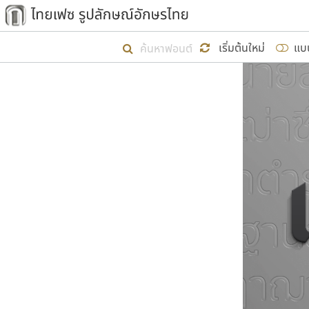
เริ่ม ไทยเฟซ นี้ขึ้นมา
เริ่มต้นใหม่
แบ
เป้าหมายที่ยังคงดำเนินไปอยู่ คือกา
ไม่ต่ำกว่า ๔๐๐ ฟอนต์ในระบบ หวังว่า 
ผู้อ
คุณแ