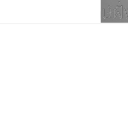
ตัวอักษรมีหัวขมวด
แบบตัวการ์ตูน
ตัวอักษรไม่มีหัวขมวด
แบบตัวดิสเพลย์
9
A
B
C
D
E
F
ฟอนต์ยอดนิยม
แบบตัวประดิษฐ์
ฟอนต์ล้านดาวน์โหลด
ก
ข
ค
จ
ฉ
ช
แบบตัวพิกเซล
ซ
ฌ
ด
ต
ระบบปฏิบัติการ
แบบตัวพิมพ์ดีด
อัตลักษณ์องค์กร
แบบตัวมีเชิงฐาน
บีทูไซน์
กูเกิล