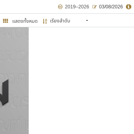
2019–2026
03/08/2026
แสดงทั้งหมด
นหมายถึง ปลายปี พ.ศ. ๒๕๖๒ จะมีฟอนต์
ด้บ้าง ไม่มากก็น้อย
ษรไทย
์.คอม