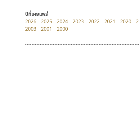
B2 SIGN
Google
กิตติศักดิ์ ศิริกมลเสถียร
ปีที่เผยแพร่
2026
2025
2024
2023
2022
2021
2020
2
2003
2001
2000
9 Fonts
F
A
Fontcraft
Apple
FontUni
ATK
G
AtNoon
Google Fonts
ฟอนต์คราฟ
ธีชา สตูดิโอ 23
B
H
Fontcraft
Tcha Studio 23
B2 SIGN
I
จุติพงศ์ ภูสุมาศ • สุวิสา ภูสุมาศ
ธีร์ชญาน์ นามขาน
BLK
Iannnnn
Book
J
BTN
Jipatype
C
JS