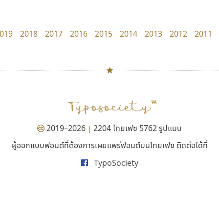
TS Font
Jipatype
ธงชัย ศรีเมือง
อานุภาพ ใจชำนาญ
019
2018
2017
2016
2015
2014
2013
2012
2011
#
TH
ฉ
Naipol
TLWG
ช
O
Torsilp
ซ
2019–2026
2204 ไทยเฟซ 5762 รูปแบบ
|
P
TS
PANI
Type Buthon
ฐ
ผู้ออกแบบฟอนต์ที่ต้องการเผยแพร่ฟอนต์บนไทยเฟซ ติดต่อได้ที่
เคอาร์ต ฟอนต์
นังรอง
PK
Typomancer
ฑ
TypoSociety
Kart Font
uvSOV
PS
U
นิกร ศิริสวัสดิ์
วรวุฒิ ธนวัฒนาวนิช
Q
UID
ด
R
UNK
ต
S
UPC
ถ
Sarun’s
V
ท