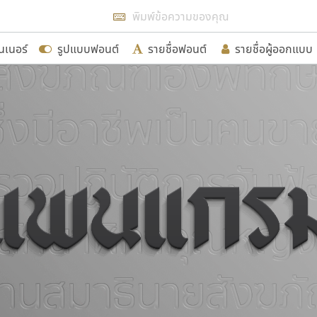
แสดงฟอนต์ทั้งหมด
นเนอร์
รูปแบบฟอนต์
รายชื่อฟอนต์
รายชื่อผู้ออกแบบ
รเพิ่มฟอนต์ไทยเข้าไปให้ได้อย่างน้อยเดือนละ ๓๐ ฟอนต์ นั่
นอกจากจะเป็นประโยชน์ต่อตนเองแล้ว จะมีประโยชน์กับผู้อื่นไ
ขอขอบคุณ
อกแบบฟอนต์ไทยทุกท่านที่สร้างสรรค์ผลงานเพื่อสืบสานอัก
อน ปรัชญา สิงห์โต ที่อนุญาตให้เผยแพร่ข้อมูลจาก ฟอนต