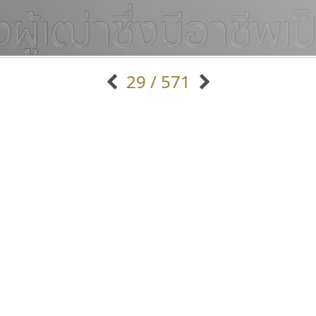
29 / 571
แบบตัวอักษรจีน
แบบตัวอักษรหัวบัว
แบบตัวอักษรซ้อนเงา
แบบตัวอักษรหัวบอด
G
H
I
J
K
L
M
N
O
P
Q
R
แบบตัวอักษรย้อนยุค
แบบตัวอักษรเกาหลี
ถ
แบบตัวอักษรล้านนา
ท
ธ
น
บ
ป
แบบตัวอักษรเส้นขอบ
ผ
พ
ฟ
ภ
ม
แบบตัวอักษรลาว
แบบตัวอักษรแฟนซี
แบบตัวอักษรสคริปท์
แบบตัวอักษรโบราณ
ทีเอส ฟอนต์
จิปาไทป์