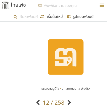
การในรูปแบบใหม่เพื่อใช้เป็นแนวทางในการศึกษารูป
ร่างหน้าตาของฟอนต์ไทยสำหรับการเรียนรู้เพื่อเริ่ม
เริ่มต้นใหม่
รูปแบบฟอนต์
สร้างฟอนต์ของตัวเอง ในเดือนมีนาคม พ.ศ. ๒๕๖๒ จึง
ได้เริ่ม ไทยเฟซ นี้ขึ้นมา
แสดงฟอนต์ทั้งหมด
เป้าหมายที่ยังคงดำเนินไปอยู่ คือการเพิ่มฟอนต์ไทย
เข้าไปให้ได้อย่างน้อยเดือนละ ๓๐ ฟอนต์ นั่นหมายถึง
ปลายปี พ.ศ. ๒๕๖๒ จะมีฟอนต์ไม่ต่ำกว่า ๔๐๐ ฟอนต์ใน
ระบบ หวังว่า นอกจากจะเป็นประโยชน์ต่อตนเองแล้ว
จะมีประโยชน์กับผู้อื่นได้บ้าง ไม่มากก็น้อย
ธรรมดาสตูดิโอ
•
dhammadha studio
ขอขอบคุณ
12 / 258
ตัวอักษรมีหัวขมวด
แบบตัวอักษรหัวบัว