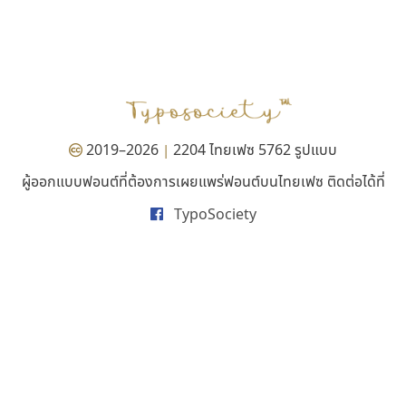
พ็อกเก็ตฟอนต์
ปาณิสรา แอน
Pocket Fonts
PanisaraAnn Font
ปาณิสรา ฉัตรเดชาชัย
2019–2026
2204 ไทยเฟซ 5762 รูปแบบ
|
ผู้ออกแบบฟอนต์ที่ต้องการเผยแพร่ฟอนต์บนไทยเฟซ ติดต่อได้ที่
TypoSociety
ยูไอดี ฟอนต์
จิปาไทป์
UID Font
Jipatype
สร้างสรรค์ สมกุศล
อานุภาพ ใจชำนาญ