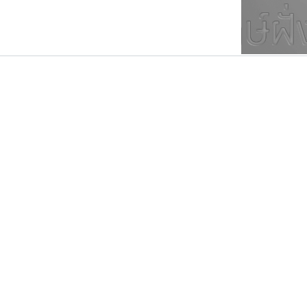
ตัวอักษรมีหัวขมวด
แบบตัวการ์ตูน
ตัวอักษรไม่มีหัวขมวด
แบบตัวดิสเพลย์
9
A
B
C
D
E
F
ฟอนต์ยอดนิยม
แบบตัวประดิษฐ์
ฟอนต์ล้านดาวน์โหลด
ก
ข
ค
จ
ฉ
ช
แบบตัวพิกเซล
ซ
ฌ
ด
ต
ระบบปฏิบัติการ
แบบตัวพิมพ์ดีด
อัตลักษณ์องค์กร
แบบตัวมีเชิงฐาน
ทอศิลป์
ฟอนต์คราฟ