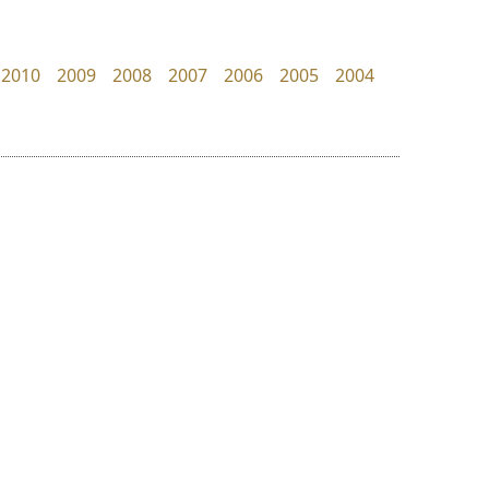
Kart Font
Surafont
นิกร ศิริสวัสดิ์
ณัฐพล วัดอ่อน
2010
2009
2008
2007
2006
2005
2004
ย
ร
ฤ
ฌ
ล
ว
ซู๊ดดู๊ซ
จิปาไทป์
ศ
zooddooz
Jipatype
ณ
ส
สรรเสริญ เหรียญทอง
อานุภาพ ใจชำนาญ
ห
อ
ฮ
๒