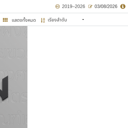
2019–2026
03/08/2026
แสดงทั้งหมด
นหมายถึง ปลายปี พ.ศ. ๒๕๖๒ จะมีฟอนต์
ด้บ้าง ไม่มากก็น้อย
ษรไทย
์.คอม