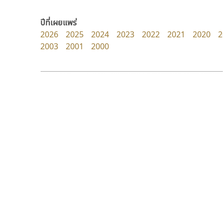
Torsilp
Fontcraft
ภาณุพันธุ์ ตะลันกูล
จุติพงศ์ ภูสุมาศ • สุวิสา ภูสุมาศ
ปีที่เผยแพร่
2026
2025
2024
2023
2022
2021
2020
2
2003
2001
2000
9 Fonts
F
A
Fontcraft
Apple
FontUni
ATK
G
AtNoon
Google Fonts
บีทูไซน์
คราฟตี้ฟอนต์
B
H
B2 SIGN
Crafty Font
B2 SIGN
I
กิตติศักดิ์ ศิริกมลเสถียร
จิลดา ฤทธิ์คำรพ
BLK
Iannnnn
Book
J
BTN
Jipatype
C
JS