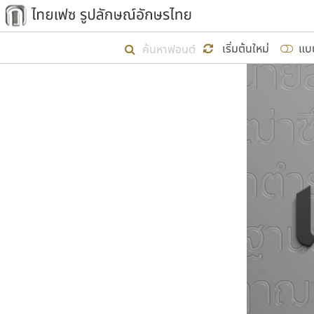
เริ่ม ไทยเฟซ นี้ขึ้นมา
เริ่มต้นใหม่
แบ
เป้าหมายที่ยังคงดำเนินไปอยู่ คือกา
ไม่ต่ำกว่า ๔๐๐ ฟอนต์ในระบบ หวังว่า 
ผู้อ
คุณแ