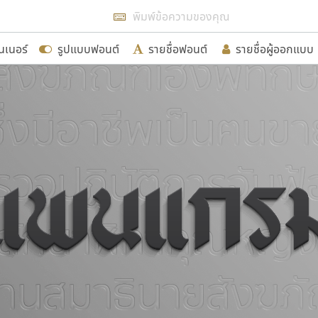
แสดงฟอนต์ทั้งหมด
นเนอร์
รูปแบบฟอนต์
รายชื่อฟอนต์
รายชื่อผู้ออกแบบ
รเพิ่มฟอนต์ไทยเข้าไปให้ได้อย่างน้อยเดือนละ ๓๐ ฟอนต์ นั่
นอกจากจะเป็นประโยชน์ต่อตนเองแล้ว จะมีประโยชน์กับผู้อื่นไ
ขอขอบคุณ
อกแบบฟอนต์ไทยทุกท่านที่สร้างสรรค์ผลงานเพื่อสืบสานอัก
อน ปรัชญา สิงห์โต ที่อนุญาตให้เผยแพร่ข้อมูลจาก ฟอนต