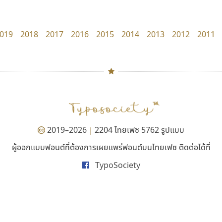
Cadson Demak
FontUni
สังศิต ไสววรรณ
019
2018
2017
2016
2015
2014
2013
2012
2011
#
TH
ฉ
Naipol
TLWG
ช
O
Torsilp
ซ
2019–2026
2204 ไทยเฟซ 5762 รูปแบบ
|
P
TS
PANI
Type Buthon
ฐ
ผู้ออกแบบฟอนต์ที่ต้องการเผยแพร่ฟอนต์บนไทยเฟซ ติดต่อได้ที่
ปาณิสรา แอน
มานี มีฟอนต์
PK
Typomancer
ฑ
TypoSociety
PanisaraAnn Font
Manee Meefont
PS
U
ปาณิสรา ฉัตรเดชาชัย
ศรัณยพัชร์ ธารีสิทธิ์
Q
UID
ด
R
UNK
ต
S
UPC
ถ
Sarun’s
V
ท