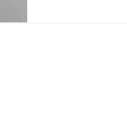
แบบตัวเขียนพู่กัน
แบบฟอนต์ซิ่ง
แบบตัวเนื้อความ
แบบลายมือผู้ใหญ่
S
T
U
V
W
Y
Z
แบบตัวเหลี่ยม
แบบลายมือวัยรุ่น
ย
แบบปลายมน
ร
ฤ
ล
ว
ศ
แบบลายมือเด็ก
ส
ห
อ
ฮ
แบบปลายแหลม
แบบอาลักษณ์
แบบปากกาหัวตัด
เคอาร์ต ฟอนต์
สุราฟอนต์