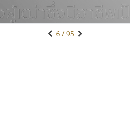
6 / 95
แบบตัวอักษรจีน
แบบตัวอักษรหัวบัว
แบบตัวอักษรซ้อนเงา
แบบตัวอักษรหัวบอด
G
H
I
J
K
L
M
N
O
P
Q
R
แบบตัวอักษรย้อนยุค
แบบตัวอักษรเกาหลี
ถ
แบบตัวอักษรล้านนา
ท
ธ
น
บ
ป
แบบตัวอักษรเส้นขอบ
ผ
พ
ฟ
ภ
ม
แบบตัวอักษรลาว
แบบตัวอักษรแฟนซี
แบบตัวอักษรสคริปท์
แบบตัวอักษรโบราณ
คัดสรร ดีมาก
ฟอนต์อยู่นี่