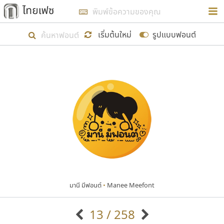
การในรูปแบบใหม่เพื่อใช้เป็นแนวทางในการศึกษารูป
ร่างหน้าตาของฟอนต์ไทยสำหรับการเรียนรู้เพื่อเริ่ม
เริ่มต้นใหม่
รูปแบบฟอนต์
สร้างฟอนต์ของตัวเอง ในเดือนมีนาคม พ.ศ. ๒๕๖๒ จึง
ได้เริ่ม ไทยเฟซ นี้ขึ้นมา
แสดงฟอนต์ทั้งหมด
เป้าหมายที่ยังคงดำเนินไปอยู่ คือการเพิ่มฟอนต์ไทย
เข้าไปให้ได้อย่างน้อยเดือนละ ๓๐ ฟอนต์ นั่นหมายถึง
ปลายปี พ.ศ. ๒๕๖๒ จะมีฟอนต์ไม่ต่ำกว่า ๔๐๐ ฟอนต์ใน
ระบบ หวังว่า นอกจากจะเป็นประโยชน์ต่อตนเองแล้ว
จะมีประโยชน์กับผู้อื่นได้บ้าง ไม่มากก็น้อย
มานี มีฟอนต์
•
Manee Meefont
ขอขอบคุณ
13 / 258
ตัวอักษรมีหัวขมวด
แบบตัวอักษรหัวบัว