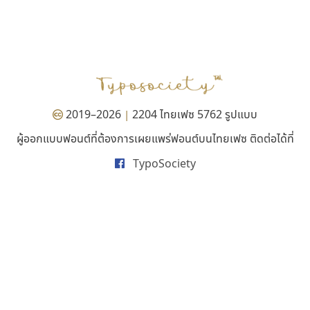
ซูเปอร์สโตร์
จิปาไทป์
Superstore Font
Jipatype
ฉัตรณรงค์ จริงศุภธาดา
อานุภาพ ใจชำนาญ
2019–2026
2204 ไทยเฟซ 5762 รูปแบบ
|
ผู้ออกแบบฟอนต์ที่ต้องการเผยแพร่ฟอนต์บนไทยเฟซ ติดต่อได้ที่
TypoSociety
พ็อกเก็ตฟอนต์
ฟอนต์คราฟ
Pocket Fonts
Fontcraft
จุติพงศ์ ภูสุมาศ • สุวิสา ภูสุมาศ