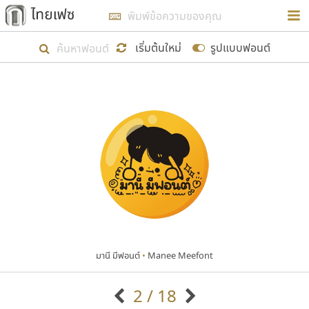
การในรูปแบบใหม่เพื่อใช้เป็นแนวทางในการศึกษารูป
ร่างหน้าตาของฟอนต์ไทยสำหรับการเรียนรู้เพื่อเริ่ม
เริ่มต้นใหม่
รูปแบบฟอนต์
สร้างฟอนต์ของตัวเอง ในเดือนมีนาคม พ.ศ. ๒๕๖๒ จึง
ได้เริ่ม ไทยเฟซ นี้ขึ้นมา
แสดงฟอนต์ทั้งหมด
เป้าหมายที่ยังคงดำเนินไปอยู่ คือการเพิ่มฟอนต์ไทย
เข้าไปให้ได้อย่างน้อยเดือนละ ๓๐ ฟอนต์ นั่นหมายถึง
ปลายปี พ.ศ. ๒๕๖๒ จะมีฟอนต์ไม่ต่ำกว่า ๔๐๐ ฟอนต์ใน
ระบบ หวังว่า นอกจากจะเป็นประโยชน์ต่อตนเองแล้ว
จะมีประโยชน์กับผู้อื่นได้บ้าง ไม่มากก็น้อย
มานี มีฟอนต์
•
Manee Meefont
ขอขอบคุณ
2 / 18
ตัวอักษรมีหัวขมวด
แบบตัวอักษรหัวบัว