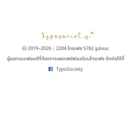
ดีอาร์ ดีไซน์
ปาณิสรา แอน
DR Design
PanisaraAnn Font
ดำรง เติมทอง
ปาณิสรา ฉัตรเดชาชัย
2019–2026
2204 ไทยเฟซ 5762 รูปแบบ
|
ผู้ออกแบบฟอนต์ที่ต้องการเผยแพร่ฟอนต์บนไทยเฟซ ติดต่อได้ที่
TypoSociety
ธรรมดาสตูดิโอ
ทีเอส ฟอนต์
dhammadha studio
TS Font
มณฑล ธนาโรจน์
ธงชัย ศรีเมือง