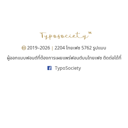
สุราฟอนต์
ซู๊ดดู๊ซ
Surafont
zooddooz
ณัฐพล วัดอ่อน
สรรเสริญ เหรียญทอง
2019–2026
2204 ไทยเฟซ 5762 รูปแบบ
|
ผู้ออกแบบฟอนต์ที่ต้องการเผยแพร่ฟอนต์บนไทยเฟซ ติดต่อได้ที่
TypoSociety
ทีเอส ฟอนต์
มานี มีฟอนต์
TS Font
Manee Meefont
ธงชัย ศรีเมือง
ศรัณยพัชร์ ธารีสิทธิ์