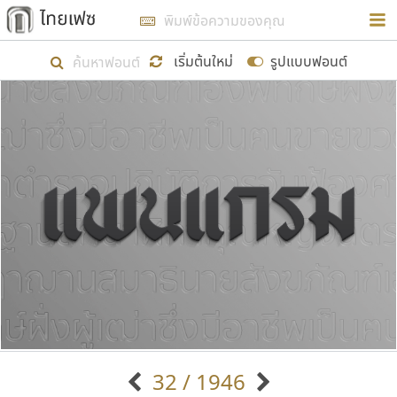
การในรูปแบบใหม่เพื่อใช้เป็นแนวทางในการศึกษารูป
ร่างหน้าตาของฟอนต์ไทยสำหรับการเรียนรู้เพื่อเริ่ม
เริ่มต้นใหม่
รูปแบบฟอนต์
สร้างฟอนต์ของตัวเอง ในเดือนมีนาคม พ.ศ. ๒๕๖๒ จึง
ได้เริ่ม ไทยเฟซ นี้ขึ้นมา
แสดงฟอนต์ทั้งหมด
เป้าหมายที่ยังคงดำเนินไปอยู่ คือการเพิ่มฟอนต์ไทย
เข้าไปให้ได้อย่างน้อยเดือนละ ๓๐ ฟอนต์ นั่นหมายถึง
ปลายปี พ.ศ. ๒๕๖๒ จะมีฟอนต์ไม่ต่ำกว่า ๔๐๐ ฟอนต์ใน
ระบบ หวังว่า นอกจากจะเป็นประโยชน์ต่อตนเองแล้ว
จะมีประโยชน์กับผู้อื่นได้บ้าง ไม่มากก็น้อย
ขอขอบคุณ
32 / 1946
ตัวอักษรมีหัวขมวด
แบบตัวอักษรหัวบัว