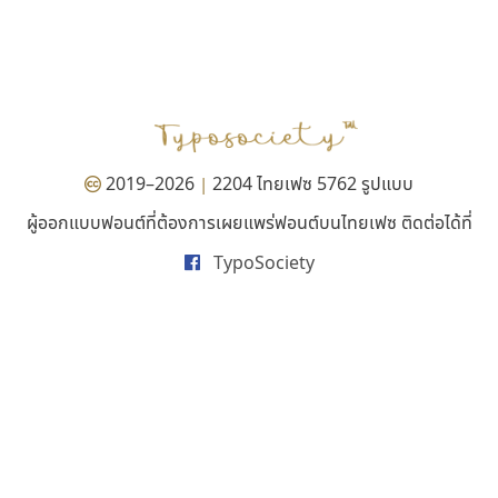
มานี มีฟอนต์
ฟอนต์อยู่นี่
Manee Meefont
FontUni
ศรัณยพัชร์ ธารีสิทธิ์
สังศิต ไสววรรณ
2019–2026
2204 ไทยเฟซ 5762 รูปแบบ
|
ผู้ออกแบบฟอนต์ที่ต้องการเผยแพร่ฟอนต์บนไทยเฟซ ติดต่อได้ที่
TypoSociety
คัดสรร ดีมาก
พ็อกเก็ตฟอนต์
Cadson Demak
Pocket Fonts