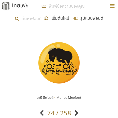
การในรูปแบบใหม่เพื่อใช้เป็นแนวทางในการศึกษารูป
ร่างหน้าตาของฟอนต์ไทยสำหรับการเรียนรู้เพื่อเริ่ม
เริ่มต้นใหม่
รูปแบบฟอนต์
สร้างฟอนต์ของตัวเอง ในเดือนมีนาคม พ.ศ. ๒๕๖๒ จึง
ได้เริ่ม ไทยเฟซ นี้ขึ้นมา
แสดงฟอนต์ทั้งหมด
เป้าหมายที่ยังคงดำเนินไปอยู่ คือการเพิ่มฟอนต์ไทย
เข้าไปให้ได้อย่างน้อยเดือนละ ๓๐ ฟอนต์ นั่นหมายถึง
ปลายปี พ.ศ. ๒๕๖๒ จะมีฟอนต์ไม่ต่ำกว่า ๔๐๐ ฟอนต์ใน
ระบบ หวังว่า นอกจากจะเป็นประโยชน์ต่อตนเองแล้ว
จะมีประโยชน์กับผู้อื่นได้บ้าง ไม่มากก็น้อย
มานี มีฟอนต์
•
Manee Meefont
ขอขอบคุณ
74 / 258
ตัวอักษรมีหัวขมวด
แบบตัวอักษรหัวบัว