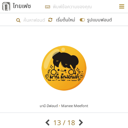
การในรูปแบบใหม่เพื่อใช้เป็นแนวทางในการศึกษารูป
ร่างหน้าตาของฟอนต์ไทยสำหรับการเรียนรู้เพื่อเริ่ม
เริ่มต้นใหม่
รูปแบบฟอนต์
สร้างฟอนต์ของตัวเอง ในเดือนมีนาคม พ.ศ. ๒๕๖๒ จึง
ได้เริ่ม ไทยเฟซ นี้ขึ้นมา
แสดงฟอนต์ทั้งหมด
เป้าหมายที่ยังคงดำเนินไปอยู่ คือการเพิ่มฟอนต์ไทย
เข้าไปให้ได้อย่างน้อยเดือนละ ๓๐ ฟอนต์ นั่นหมายถึง
ปลายปี พ.ศ. ๒๕๖๒ จะมีฟอนต์ไม่ต่ำกว่า ๔๐๐ ฟอนต์ใน
ระบบ หวังว่า นอกจากจะเป็นประโยชน์ต่อตนเองแล้ว
จะมีประโยชน์กับผู้อื่นได้บ้าง ไม่มากก็น้อย
มานี มีฟอนต์
•
Manee Meefont
ขอขอบคุณ
13 / 18
ตัวอักษรมีหัวขมวด
แบบตัวอักษรหัวบัว