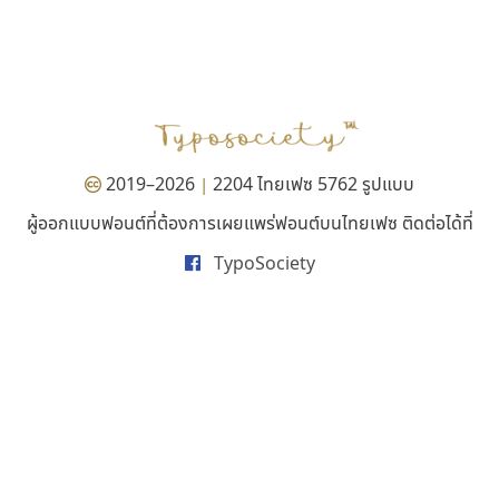
ทีเอส ฟอนต์
สุราฟอนต์
TS Font
Surafont
ธงชัย ศรีเมือง
ณัฐพล วัดอ่อน
2019–2026
2204 ไทยเฟซ 5762 รูปแบบ
|
ผู้ออกแบบฟอนต์ที่ต้องการเผยแพร่ฟอนต์บนไทยเฟซ ติดต่อได้ที่
TypoSociety
ธีชา สตูดิโอ 23
ไอ้แอน
Tcha Studio 23
Iannnnn
ธีร์ชญาน์ นามขาน
ปรัชญา สิงห์โต