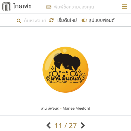
การในรูปแบบใหม่เพื่อใช้เป็นแนวทางในการศึกษารูป
ร่างหน้าตาของฟอนต์ไทยสำหรับการเรียนรู้เพื่อเริ่ม
เริ่มต้นใหม่
รูปแบบฟอนต์
สร้างฟอนต์ของตัวเอง ในเดือนมีนาคม พ.ศ. ๒๕๖๒ จึง
ได้เริ่ม ไทยเฟซ นี้ขึ้นมา
แสดงฟอนต์ทั้งหมด
เป้าหมายที่ยังคงดำเนินไปอยู่ คือการเพิ่มฟอนต์ไทย
เข้าไปให้ได้อย่างน้อยเดือนละ ๓๐ ฟอนต์ นั่นหมายถึง
ปลายปี พ.ศ. ๒๕๖๒ จะมีฟอนต์ไม่ต่ำกว่า ๔๐๐ ฟอนต์ใน
ระบบ หวังว่า นอกจากจะเป็นประโยชน์ต่อตนเองแล้ว
จะมีประโยชน์กับผู้อื่นได้บ้าง ไม่มากก็น้อย
มานี มีฟอนต์
•
Manee Meefont
ขอขอบคุณ
11 / 27
ตัวอักษรมีหัวขมวด
แบบตัวอักษรหัวบัว