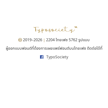
ไอ้แอน
ซูเปอร์สโตร์
Iannnnn
Superstore Font
ปรัชญา สิงห์โต
ฉัตรณรงค์ จริงศุภธาดา
2019–2026
2204 ไทยเฟซ 5762 รูปแบบ
|
ผู้ออกแบบฟอนต์ที่ต้องการเผยแพร่ฟอนต์บนไทยเฟซ ติดต่อได้ที่
TypoSociety
ฟอนต์คราฟ
ธรรมดาสตูดิโอ
Fontcraft
dhammadha studio
จุติพงศ์ ภูสุมาศ • สุวิสา ภูสุมาศ
มณฑล ธนาโรจน์