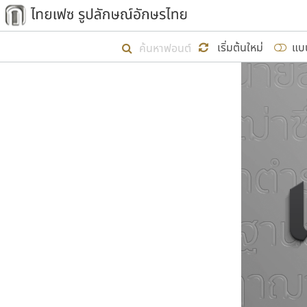
เริ่ม ไทยเฟซ นี้ขึ้นมา
เริ่มต้นใหม่
แบ
เป้าหมายที่ยังคงดำเนินไปอยู่ คือกา
ไม่ต่ำกว่า ๔๐๐ ฟอนต์ในระบบ หวังว่า 
ผู้อ
คุณแ