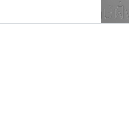
ตัวอักษรมีหัวขมวด
แบบตัวการ์ตูน
ตัวอักษรไม่มีหัวขมวด
แบบตัวดิสเพลย์
9
A
B
C
D
E
F
ฟอนต์ยอดนิยม
แบบตัวประดิษฐ์
ฟอนต์ล้านดาวน์โหลด
ก
ข
ค
จ
ฉ
ช
แบบตัวพิกเซล
ซ
ฌ
ด
ต
ระบบปฏิบัติการ
แบบตัวพิมพ์ดีด
อัตลักษณ์องค์กร
แบบตัวมีเชิงฐาน
บีทูไซน์
คัดสรร ดีมาก