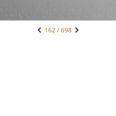
162 / 698
แบบตัวอักษรจีน
แบบตัวอักษรหัวบัว
แบบตัวอักษรซ้อนเงา
แบบตัวอักษรหัวบอด
G
H
I
J
K
L
M
N
O
P
Q
R
แบบตัวอักษรย้อนยุค
แบบตัวอักษรเกาหลี
ถ
แบบตัวอักษรล้านนา
ท
ธ
น
บ
ป
แบบตัวอักษรเส้นขอบ
ผ
พ
ฟ
ภ
ม
แบบตัวอักษรลาว
แบบตัวอักษรแฟนซี
แบบตัวอักษรสคริปท์
แบบตัวอักษรโบราณ
ปาณิสรา แอน
สุราฟอนต์