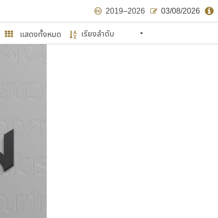
2019–2026
03/08/2026
แสดงทั้งหมด
นหมายถึง ปลายปี พ.ศ. ๒๕๖๒ จะมีฟอนต์
ด้บ้าง ไม่มากก็น้อย
ษรไทย
์.คอม