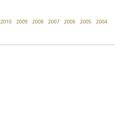
TS Font
Kart Font
ธงชัย ศรีเมือง
นิกร ศิริสวัสดิ์
2010
2009
2008
2007
2006
2005
2004
ย
ร
ฤ
ฌ
ล
ว
ไอ้แอน
ซู๊ดดู๊ซ
ศ
Iannnnn
zooddooz
ณ
ส
ปรัชญา สิงห์โต
สรรเสริญ เหรียญทอง
ห
อ
ฮ
๒