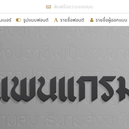
แสดงฟอนต์ทั้งหมด
นเนอร์
รูปแบบฟอนต์
รายชื่อฟอนต์
รายชื่อผู้ออกแบบ
รเพิ่มฟอนต์ไทยเข้าไปให้ได้อย่างน้อยเดือนละ ๓๐ ฟอนต์ นั่
นอกจากจะเป็นประโยชน์ต่อตนเองแล้ว จะมีประโยชน์กับผู้อื่นไ
ขอขอบคุณ
อกแบบฟอนต์ไทยทุกท่านที่สร้างสรรค์ผลงานเพื่อสืบสานอัก
อน ปรัชญา สิงห์โต ที่อนุญาตให้เผยแพร่ข้อมูลจาก ฟอนต