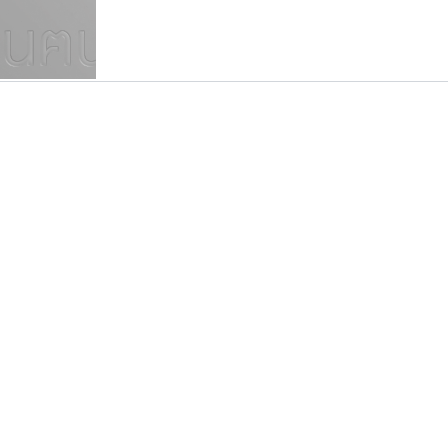
แบบตัวเขียนพู่กัน
แบบฟอนต์ซิ่ง
แบบตัวเนื้อความ
แบบลายมือผู้ใหญ่
S
T
U
V
W
Y
Z
แบบตัวเหลี่ยม
แบบลายมือวัยรุ่น
ย
แบบปลายมน
ร
ฤ
ล
ว
ศ
แบบลายมือเด็ก
ส
ห
อ
ฮ
แบบปลายแหลม
แบบอาลักษณ์
แบบปากกาหัวตัด
ทีเอส ฟอนต์
เคอาร์ต ฟอนต์