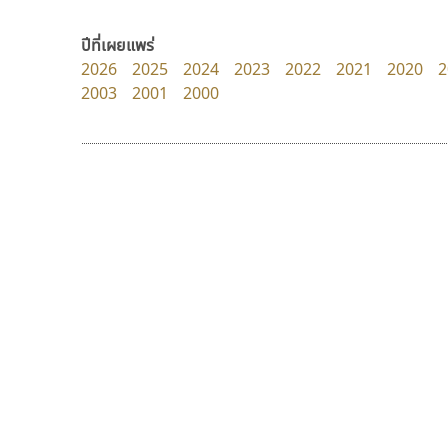
B2 SIGN
Cadson Demak
กิตติศักดิ์ ศิริกมลเสถียร
ปีที่เผยแพร่
2026
2025
2024
2023
2022
2021
2020
2
2003
2001
2000
9 Fonts
F
A
Fontcraft
Apple
FontUni
ATK
G
AtNoon
Google Fonts
พ็อกเก็ตฟอนต์
ฟอนต์คราฟ
B
H
Pocket Fonts
Fontcraft
B2 SIGN
I
จุติพงศ์ ภูสุมาศ • สุวิสา ภูสุมาศ
BLK
Iannnnn
Book
J
BTN
Jipatype
C
JS