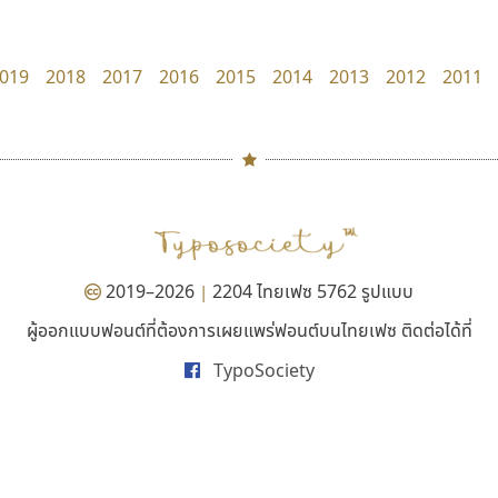
PanisaraAnn Font
Surafont
ปาณิสรา ฉัตรเดชาชัย
ณัฐพล วัดอ่อน
019
2018
2017
2016
2015
2014
2013
2012
2011
#
TH
ฉ
Naipol
TLWG
ช
O
Torsilp
ซ
2019–2026
2204 ไทยเฟซ 5762 รูปแบบ
|
P
TS
PANI
Type Buthon
ฐ
ผู้ออกแบบฟอนต์ที่ต้องการเผยแพร่ฟอนต์บนไทยเฟซ ติดต่อได้ที่
ทอศิลป์
คราฟตี้ฟอนต์
PK
Typomancer
ฑ
TypoSociety
Torsilp
Crafty Font
PS
U
ภาณุพันธุ์ ตะลันกูล
จิลดา ฤทธิ์คำรพ
Q
UID
ด
R
UNK
ต
S
UPC
ถ
Sarun’s
V
ท