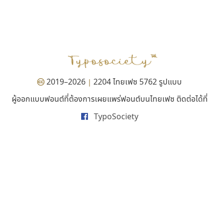
คราฟตี้ฟอนต์
ไอ้แอน
Crafty Font
Iannnnn
จิลดา ฤทธิ์คำรพ
ปรัชญา สิงห์โต
2019–2026
2204 ไทยเฟซ 5762 รูปแบบ
|
ผู้ออกแบบฟอนต์ที่ต้องการเผยแพร่ฟอนต์บนไทยเฟซ ติดต่อได้ที่
TypoSociety
คัดสรร ดีมาก
ดีอาร์ ดีไซน์
Cadson Demak
DR Design
ดำรง เติมทอง