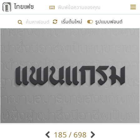
การในรูปแบบใหม่เพื่อใช้เป็นแนวทางในการศึกษารูป
ร่างหน้าตาของฟอนต์ไทยสำหรับการเรียนรู้เพื่อเริ่ม
เริ่มต้นใหม่
รูปแบบฟอนต์
สร้างฟอนต์ของตัวเอง ในเดือนมีนาคม พ.ศ. ๒๕๖๒ จึง
ได้เริ่ม ไทยเฟซ นี้ขึ้นมา
แสดงฟอนต์ทั้งหมด
เป้าหมายที่ยังคงดำเนินไปอยู่ คือการเพิ่มฟอนต์ไทย
เข้าไปให้ได้อย่างน้อยเดือนละ ๓๐ ฟอนต์ นั่นหมายถึง
ปลายปี พ.ศ. ๒๕๖๒ จะมีฟอนต์ไม่ต่ำกว่า ๔๐๐ ฟอนต์ใน
ระบบ หวังว่า นอกจากจะเป็นประโยชน์ต่อตนเองแล้ว
จะมีประโยชน์กับผู้อื่นได้บ้าง ไม่มากก็น้อย
ขอขอบคุณ
185 / 698
ตัวอักษรมีหัวขมวด
แบบตัวอักษรหัวบัว