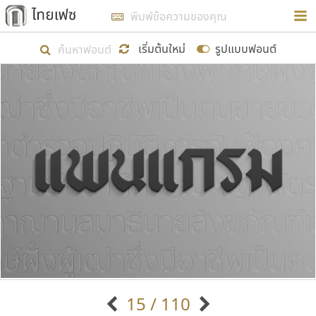
การในรูปแบบใหม่เพื่อใช้เป็นแนวทางในการศึกษารูป
ร่างหน้าตาของฟอนต์ไทยสำหรับการเรียนรู้เพื่อเริ่ม
เริ่มต้นใหม่
รูปแบบฟอนต์
สร้างฟอนต์ของตัวเอง ในเดือนมีนาคม พ.ศ. ๒๕๖๒ จึง
ได้เริ่ม ไทยเฟซ นี้ขึ้นมา
แสดงฟอนต์ทั้งหมด
เป้าหมายที่ยังคงดำเนินไปอยู่ คือการเพิ่มฟอนต์ไทย
เข้าไปให้ได้อย่างน้อยเดือนละ ๓๐ ฟอนต์ นั่นหมายถึง
ปลายปี พ.ศ. ๒๕๖๒ จะมีฟอนต์ไม่ต่ำกว่า ๔๐๐ ฟอนต์ใน
ระบบ หวังว่า นอกจากจะเป็นประโยชน์ต่อตนเองแล้ว
จะมีประโยชน์กับผู้อื่นได้บ้าง ไม่มากก็น้อย
ขอขอบคุณ
15 / 110
ตัวอักษรมีหัวขมวด
แบบตัวอักษรหัวบัว