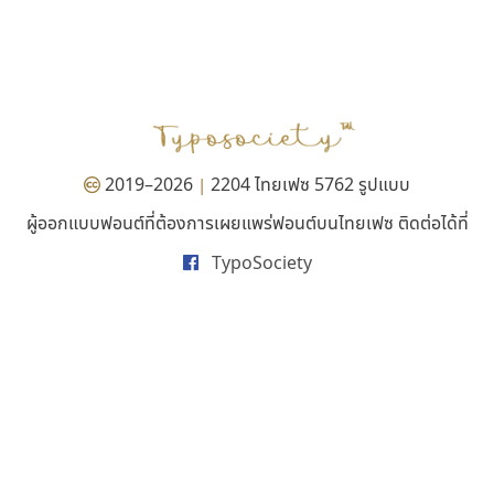
ซู๊ดดู๊ซ
พ็อกเก็ตฟอนต์
zooddooz
Pocket Fonts
สรรเสริญ เหรียญทอง
2019–2026
2204 ไทยเฟซ 5762 รูปแบบ
|
ผู้ออกแบบฟอนต์ที่ต้องการเผยแพร่ฟอนต์บนไทยเฟซ ติดต่อได้ที่
TypoSociety
ไอ้แอน
ทีเอส ฟอนต์
Iannnnn
TS Font
ปรัชญา สิงห์โต
ธงชัย ศรีเมือง