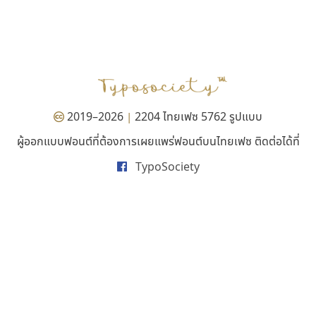
คราฟตี้ฟอนต์
คัดสรร ดีมาก
Crafty Font
Cadson Demak
จิลดา ฤทธิ์คำรพ
2019–2026
2204 ไทยเฟซ 5762 รูปแบบ
|
ผู้ออกแบบฟอนต์ที่ต้องการเผยแพร่ฟอนต์บนไทยเฟซ ติดต่อได้ที่
TypoSociety
ธรรมดาสตูดิโอ
เคอาร์ต ฟอนต์
dhammadha studio
Kart Font
มณฑล ธนาโรจน์
นิกร ศิริสวัสดิ์