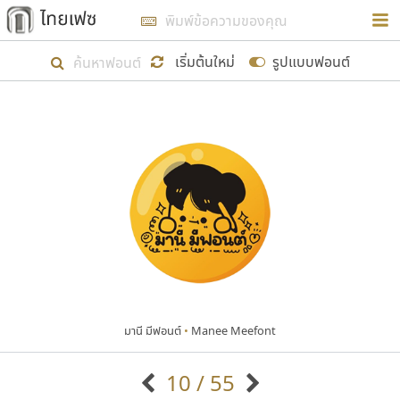
การในรูปแบบใหม่เพื่อใช้เป็นแนวทางในการศึกษารูป
ร่างหน้าตาของฟอนต์ไทยสำหรับการเรียนรู้เพื่อเริ่ม
เริ่มต้นใหม่
รูปแบบฟอนต์
สร้างฟอนต์ของตัวเอง ในเดือนมีนาคม พ.ศ. ๒๕๖๒ จึง
ได้เริ่ม ไทยเฟซ นี้ขึ้นมา
แสดงฟอนต์ทั้งหมด
เป้าหมายที่ยังคงดำเนินไปอยู่ คือการเพิ่มฟอนต์ไทย
เข้าไปให้ได้อย่างน้อยเดือนละ ๓๐ ฟอนต์ นั่นหมายถึง
ปลายปี พ.ศ. ๒๕๖๒ จะมีฟอนต์ไม่ต่ำกว่า ๔๐๐ ฟอนต์ใน
ระบบ หวังว่า นอกจากจะเป็นประโยชน์ต่อตนเองแล้ว
จะมีประโยชน์กับผู้อื่นได้บ้าง ไม่มากก็น้อย
มานี มีฟอนต์
•
Manee Meefont
ขอขอบคุณ
10 / 55
ตัวอักษรมีหัวขมวด
แบบตัวอักษรหัวบัว