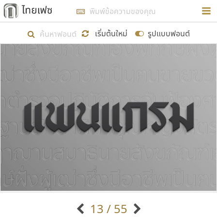
การในรูปแบบใหม่เพื่อใช้เป็นแนวทางในการศึกษารูป
ร่างหน้าตาของฟอนต์ไทยสำหรับการเรียนรู้เพื่อเริ่ม
เริ่มต้นใหม่
รูปแบบฟอนต์
สร้างฟอนต์ของตัวเอง ในเดือนมีนาคม พ.ศ. ๒๕๖๒ จึง
ได้เริ่ม ไทยเฟซ นี้ขึ้นมา
แสดงฟอนต์ทั้งหมด
เป้าหมายที่ยังคงดำเนินไปอยู่ คือการเพิ่มฟอนต์ไทย
เข้าไปให้ได้อย่างน้อยเดือนละ ๓๐ ฟอนต์ นั่นหมายถึง
ปลายปี พ.ศ. ๒๕๖๒ จะมีฟอนต์ไม่ต่ำกว่า ๔๐๐ ฟอนต์ใน
ระบบ หวังว่า นอกจากจะเป็นประโยชน์ต่อตนเองแล้ว
จะมีประโยชน์กับผู้อื่นได้บ้าง ไม่มากก็น้อย
ขอขอบคุณ
13 / 55
ตัวอักษรมีหัวขมวด
แบบตัวอักษรหัวบัว