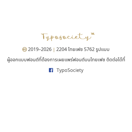
คัดสรร ดีมาก
ยูไอดี ฟอนต์
Cadson Demak
UID Font
สร้างสรรค์ สมกุศล
2019–2026
2204 ไทยเฟซ 5762 รูปแบบ
|
ผู้ออกแบบฟอนต์ที่ต้องการเผยแพร่ฟอนต์บนไทยเฟซ ติดต่อได้ที่
TypoSociety
ทีเอส ฟอนต์
มานี มีฟอนต์
TS Font
Manee Meefont
ธงชัย ศรีเมือง
ศรัณยพัชร์ ธารีสิทธิ์