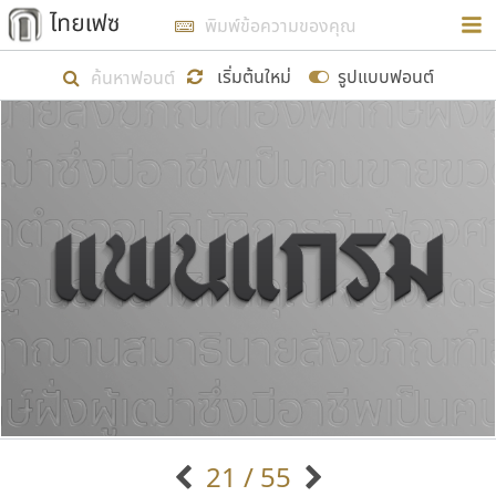
การในรูปแบบใหม่เพื่อใช้เป็นแนวทางในการศึกษารูป
ร่างหน้าตาของฟอนต์ไทยสำหรับการเรียนรู้เพื่อเริ่ม
เริ่มต้นใหม่
รูปแบบฟอนต์
สร้างฟอนต์ของตัวเอง ในเดือนมีนาคม พ.ศ. ๒๕๖๒ จึง
ได้เริ่ม ไทยเฟซ นี้ขึ้นมา
แสดงฟอนต์ทั้งหมด
เป้าหมายที่ยังคงดำเนินไปอยู่ คือการเพิ่มฟอนต์ไทย
เข้าไปให้ได้อย่างน้อยเดือนละ ๓๐ ฟอนต์ นั่นหมายถึง
ปลายปี พ.ศ. ๒๕๖๒ จะมีฟอนต์ไม่ต่ำกว่า ๔๐๐ ฟอนต์ใน
ระบบ หวังว่า นอกจากจะเป็นประโยชน์ต่อตนเองแล้ว
จะมีประโยชน์กับผู้อื่นได้บ้าง ไม่มากก็น้อย
ขอขอบคุณ
21 / 55
ตัวอักษรมีหัวขมวด
แบบตัวอักษรหัวบัว