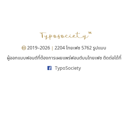
ธรรมดาสตูดิโอ
ปาณิสรา แอน
dhammadha studio
PanisaraAnn Font
มณฑล ธนาโรจน์
ปาณิสรา ฉัตรเดชาชัย
2019–2026
2204 ไทยเฟซ 5762 รูปแบบ
|
ผู้ออกแบบฟอนต์ที่ต้องการเผยแพร่ฟอนต์บนไทยเฟซ ติดต่อได้ที่
TypoSociety
ทอศิลป์
มานี มีฟอนต์
Torsilp
Manee Meefont
ภาณุพันธุ์ ตะลันกูล
ศรัณยพัชร์ ธารีสิทธิ์