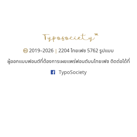
ไอ้แอน
ไทโปแมนเซอร์
Iannnnn
Typomancer
ปรัชญา สิงห์โต
วริทธิ์ ไชยกูล
2019–2026
2204 ไทยเฟซ 5762 รูปแบบ
|
ผู้ออกแบบฟอนต์ที่ต้องการเผยแพร่ฟอนต์บนไทยเฟซ ติดต่อได้ที่
TypoSociety
ธรรมดาสตูดิโอ
ฟอนต์คราฟ
dhammadha studio
Fontcraft
มณฑล ธนาโรจน์
จุติพงศ์ ภูสุมาศ • สุวิสา ภูสุมาศ