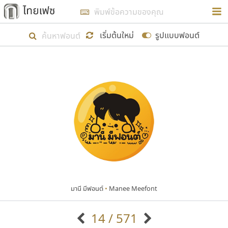
การในรูปแบบใหม่เพื่อใช้เป็นแนวทางในการศึกษารูป
ร่างหน้าตาของฟอนต์ไทยสำหรับการเรียนรู้เพื่อเริ่ม
เริ่มต้นใหม่
รูปแบบฟอนต์
สร้างฟอนต์ของตัวเอง ในเดือนมีนาคม พ.ศ. ๒๕๖๒ จึง
ได้เริ่ม ไทยเฟซ นี้ขึ้นมา
แสดงฟอนต์ทั้งหมด
เป้าหมายที่ยังคงดำเนินไปอยู่ คือการเพิ่มฟอนต์ไทย
เข้าไปให้ได้อย่างน้อยเดือนละ ๓๐ ฟอนต์ นั่นหมายถึง
ปลายปี พ.ศ. ๒๕๖๒ จะมีฟอนต์ไม่ต่ำกว่า ๔๐๐ ฟอนต์ใน
ระบบ หวังว่า นอกจากจะเป็นประโยชน์ต่อตนเองแล้ว
จะมีประโยชน์กับผู้อื่นได้บ้าง ไม่มากก็น้อย
มานี มีฟอนต์
•
Manee Meefont
ขอขอบคุณ
14 / 571
ตัวอักษรมีหัวขมวด
แบบตัวอักษรหัวบัว