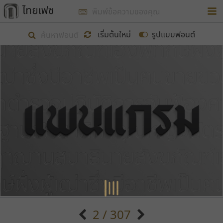
การในรูปแบบใหม่เพื่อใช้เป็นแนวทางในการศึกษารูป
ร่างหน้าตาของฟอนต์ไทยสำหรับการเรียนรู้เพื่อเริ่ม
เริ่มต้นใหม่
รูปแบบฟอนต์
สร้างฟอนต์ของตัวเอง ในเดือนมีนาคม พ.ศ. ๒๕๖๒ จึง
ได้เริ่ม ไทยเฟซ นี้ขึ้นมา
แสดงฟอนต์ทั้งหมด
เป้าหมายที่ยังคงดำเนินไปอยู่ คือการเพิ่มฟอนต์ไทย
เข้าไปให้ได้อย่างน้อยเดือนละ ๓๐ ฟอนต์ นั่นหมายถึง
ปลายปี พ.ศ. ๒๕๖๒ จะมีฟอนต์ไม่ต่ำกว่า ๔๐๐ ฟอนต์ใน
ระบบ หวังว่า นอกจากจะเป็นประโยชน์ต่อตนเองแล้ว
จะมีประโยชน์กับผู้อื่นได้บ้าง ไม่มากก็น้อย
ขอขอบคุณ
2 / 307
ตัวอักษรมีหัวขมวด
แบบตัวอักษรหัวบัว