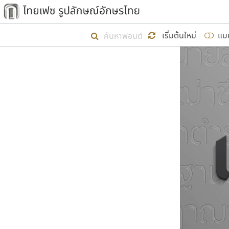
เริ่ม ไทยเฟซ นี้ขึ้นมา
เริ่มต้นใหม่
แบ
เป้าหมายที่ยังคงดำเนินไปอยู่ คือกา
ไม่ต่ำกว่า ๔๐๐ ฟอนต์ในระบบ หวังว่า 
ผู้อ
คุณแ