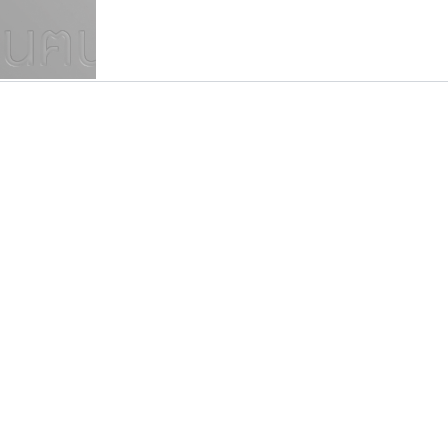
แบบตัวเขียนพู่กัน
แบบฟอนต์ซิ่ง
แบบตัวเนื้อความ
แบบลายมือผู้ใหญ่
S
T
U
V
W
Y
Z
แบบตัวเหลี่ยม
แบบลายมือวัยรุ่น
ย
แบบปลายมน
ร
ฤ
ล
ว
ศ
แบบลายมือเด็ก
ส
ห
อ
ฮ
แบบปลายแหลม
แบบอาลักษณ์
แบบปากกาหัวตัด
ธีชา สตูดิโอ 23
ซูเปอร์สโตร์