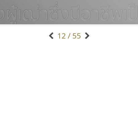
12 / 55
แบบตัวอักษรจีน
แบบตัวอักษรหัวบัว
แบบตัวอักษรซ้อนเงา
แบบตัวอักษรหัวบอด
G
H
I
J
K
L
M
N
O
P
Q
R
แบบตัวอักษรย้อนยุค
แบบตัวอักษรเกาหลี
ถ
แบบตัวอักษรล้านนา
ท
ธ
น
บ
ป
แบบตัวอักษรเส้นขอบ
ผ
พ
ฟ
ภ
ม
แบบตัวอักษรลาว
แบบตัวอักษรแฟนซี
แบบตัวอักษรสคริปท์
แบบตัวอักษรโบราณ
ธรรมดาสตูดิโอ
คัดสรร ดีมาก