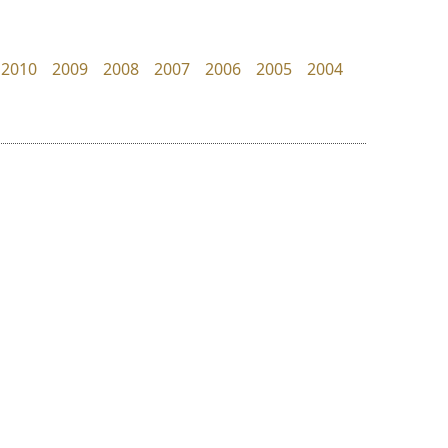
Tcha Studio 23
Superstore Font
ธีร์ชญาน์ นามขาน
ฉัตรณรงค์ จริงศุภธาดา
2010
2009
2008
2007
2006
2005
2004
ย
ร
ฤ
ฌ
ล
ว
ยูไอดี ฟอนต์
ปาณิสรา แอน
ศ
UID Font
PanisaraAnn Font
ณ
ส
สร้างสรรค์ สมกุศล
ปาณิสรา ฉัตรเดชาชัย
ห
อ
ฮ
๒