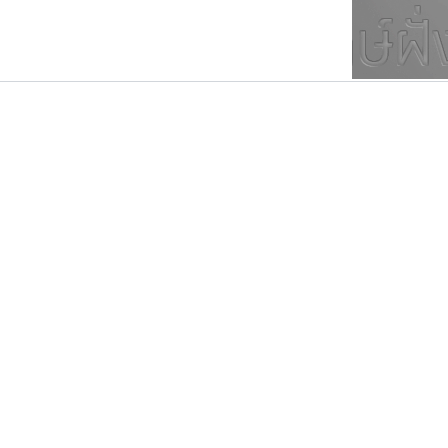
ตัวอักษรมีหัวขมวด
แบบตัวการ์ตูน
ตัวอักษรไม่มีหัวขมวด
แบบตัวดิสเพลย์
9
A
B
C
D
E
F
ฟอนต์ยอดนิยม
แบบตัวประดิษฐ์
ฟอนต์ล้านดาวน์โหลด
ก
ข
ค
จ
ฉ
ช
แบบตัวพิกเซล
ซ
ฌ
ด
ต
ระบบปฏิบัติการ
แบบตัวพิมพ์ดีด
อัตลักษณ์องค์กร
แบบตัวมีเชิงฐาน
คราฟตี้ฟอนต์
ดีอาร์ ดีไซน์