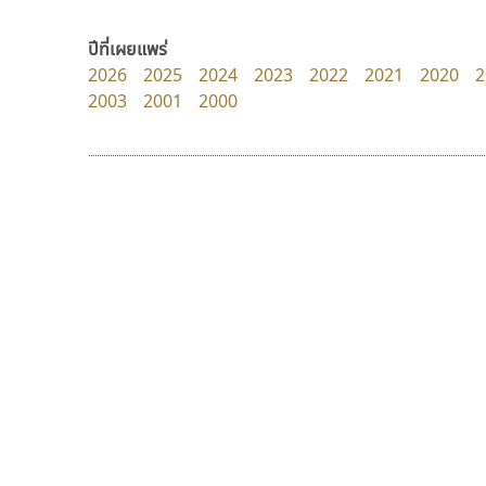
Crafty Font
DR Design
จิลดา ฤทธิ์คำรพ
ดำรง เติมทอง
ปีที่เผยแพร่
2026
2025
2024
2023
2022
2021
2020
2
2003
2001
2000
9 Fonts
F
A
Fontcraft
Apple
FontUni
ATK
G
AtNoon
Google Fonts
กูเกิล
นังรอง
B
H
Google
uvSOV
B2 SIGN
I
วรวุฒิ ธนวัฒนาวนิช
BLK
Iannnnn
Book
J
BTN
Jipatype
C
JS