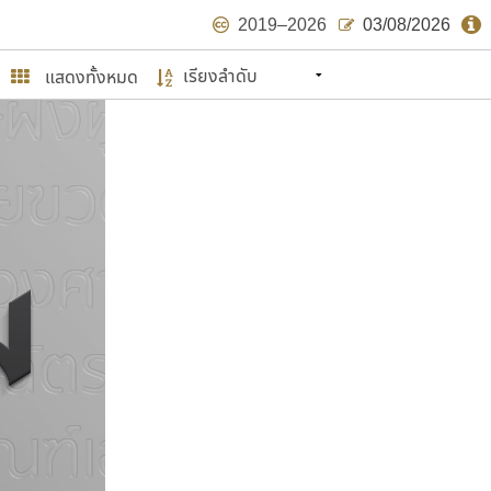
2019–2026
03/08/2026
แสดงทั้งหมด
นหมายถึง ปลายปี พ.ศ. ๒๕๖๒ จะมีฟอนต์
ด้บ้าง ไม่มากก็น้อย
ษรไทย
์.คอม