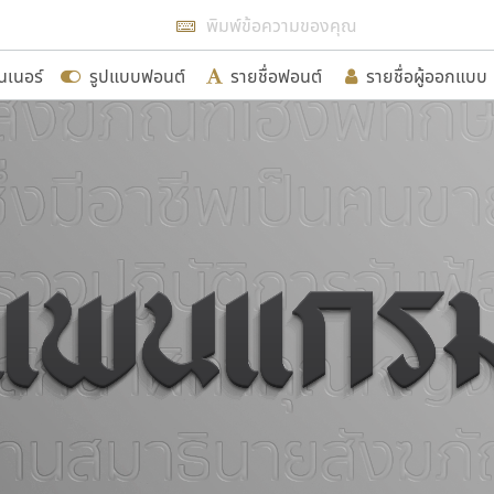
แสดงฟอนต์ทั้งหมด
นเนอร์
รูปแบบฟอนต์
รายชื่อฟอนต์
รายชื่อผู้ออกแบบ
รเพิ่มฟอนต์ไทยเข้าไปให้ได้อย่างน้อยเดือนละ ๓๐ ฟอนต์ นั่
นอกจากจะเป็นประโยชน์ต่อตนเองแล้ว จะมีประโยชน์กับผู้อื่นไ
ขอขอบคุณ
อกแบบฟอนต์ไทยทุกท่านที่สร้างสรรค์ผลงานเพื่อสืบสานอัก
อน ปรัชญา สิงห์โต ที่อนุญาตให้เผยแพร่ข้อมูลจาก ฟอนต