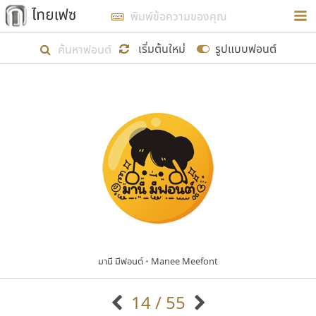
การในรูปแบบใหม่เพื่อใช้เป็นแนวทางในการศึกษารูป
ร่างหน้าตาของฟอนต์ไทยสำหรับการเรียนรู้เพื่อเริ่ม
เริ่มต้นใหม่
รูปแบบฟอนต์
สร้างฟอนต์ของตัวเอง ในเดือนมีนาคม พ.ศ. ๒๕๖๒ จึง
ได้เริ่ม ไทยเฟซ นี้ขึ้นมา
แสดงฟอนต์ทั้งหมด
เป้าหมายที่ยังคงดำเนินไปอยู่ คือการเพิ่มฟอนต์ไทย
เข้าไปให้ได้อย่างน้อยเดือนละ ๓๐ ฟอนต์ นั่นหมายถึง
ปลายปี พ.ศ. ๒๕๖๒ จะมีฟอนต์ไม่ต่ำกว่า ๔๐๐ ฟอนต์ใน
ระบบ หวังว่า นอกจากจะเป็นประโยชน์ต่อตนเองแล้ว
จะมีประโยชน์กับผู้อื่นได้บ้าง ไม่มากก็น้อย
มานี มีฟอนต์
•
Manee Meefont
ขอขอบคุณ
14 / 55
ตัวอักษรมีหัวขมวด
แบบตัวอักษรหัวบัว