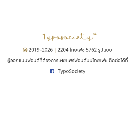
ปาณิสรา แอน
คราฟตี้ฟอนต์
PanisaraAnn Font
Crafty Font
ปาณิสรา ฉัตรเดชาชัย
จิลดา ฤทธิ์คำรพ
2019–2026
2204 ไทยเฟซ 5762 รูปแบบ
|
ผู้ออกแบบฟอนต์ที่ต้องการเผยแพร่ฟอนต์บนไทยเฟซ ติดต่อได้ที่
TypoSociety
ซูเปอร์สโตร์
พ็อกเก็ตฟอนต์
Superstore Font
Pocket Fonts
ฉัตรณรงค์ จริงศุภธาดา