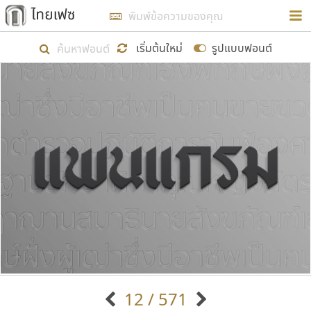
การในรูปแบบใหม่เพื่อใช้เป็นแนวทางในการศึกษารูป
ร่างหน้าตาของฟอนต์ไทยสำหรับการเรียนรู้เพื่อเริ่ม
เริ่มต้นใหม่
รูปแบบฟอนต์
สร้างฟอนต์ของตัวเอง ในเดือนมีนาคม พ.ศ. ๒๕๖๒ จึง
ได้เริ่ม ไทยเฟซ นี้ขึ้นมา
แสดงฟอนต์ทั้งหมด
เป้าหมายที่ยังคงดำเนินไปอยู่ คือการเพิ่มฟอนต์ไทย
เข้าไปให้ได้อย่างน้อยเดือนละ ๓๐ ฟอนต์ นั่นหมายถึง
ปลายปี พ.ศ. ๒๕๖๒ จะมีฟอนต์ไม่ต่ำกว่า ๔๐๐ ฟอนต์ใน
ระบบ หวังว่า นอกจากจะเป็นประโยชน์ต่อตนเองแล้ว
จะมีประโยชน์กับผู้อื่นได้บ้าง ไม่มากก็น้อย
ขอขอบคุณ
12 / 571
ตัวอักษรมีหัวขมวด
แบบตัวอักษรหัวบัว