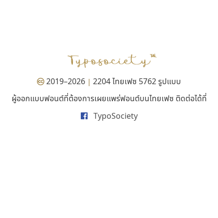
ทีเอส ฟอนต์
ซู๊ดดู๊ซ
TS Font
zooddooz
ธงชัย ศรีเมือง
สรรเสริญ เหรียญทอง
2019–2026
2204 ไทยเฟซ 5762 รูปแบบ
|
ผู้ออกแบบฟอนต์ที่ต้องการเผยแพร่ฟอนต์บนไทยเฟซ ติดต่อได้ที่
TypoSociety
ปาณิสรา แอน
เลย์อิจิ
PanisaraAnn Font
Layiji
ปาณิสรา ฉัตรเดชาชัย
นำโชค สินมงคลรักษา