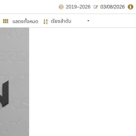
2019–2026
03/08/2026
แสดงทั้งหมด
นหมายถึง ปลายปี พ.ศ. ๒๕๖๒ จะมีฟอนต์
ด้บ้าง ไม่มากก็น้อย
ษรไทย
์.คอม