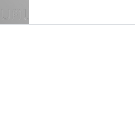
แบบตัวเขียนพู่กัน
แบบฟอนต์ซิ่ง
แบบตัวเนื้อความ
แบบลายมือผู้ใหญ่
S
T
U
V
W
Y
Z
แบบตัวเหลี่ยม
แบบลายมือวัยรุ่น
ย
แบบปลายมน
ร
ฤ
ล
ว
ศ
แบบลายมือเด็ก
ส
ห
อ
ฮ
แบบปลายแหลม
แบบอาลักษณ์
แบบปากกาหัวตัด
ไอ้แอน
เลย์อิจิ