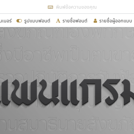
แสดงฟอนต์ทั้งหมด
นเนอร์
รูปแบบฟอนต์
รายชื่อฟอนต์
รายชื่อผู้ออกแบบ
รเพิ่มฟอนต์ไทยเข้าไปให้ได้อย่างน้อยเดือนละ ๓๐ ฟอนต์ นั่
นอกจากจะเป็นประโยชน์ต่อตนเองแล้ว จะมีประโยชน์กับผู้อื่นไ
ขอขอบคุณ
อกแบบฟอนต์ไทยทุกท่านที่สร้างสรรค์ผลงานเพื่อสืบสานอัก
อน ปรัชญา สิงห์โต ที่อนุญาตให้เผยแพร่ข้อมูลจาก ฟอนต