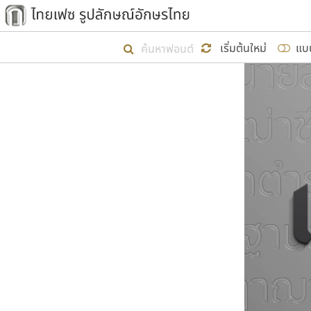
เริ่ม ไทยเฟซ นี้ขึ้นมา
เริ่มต้นใหม่
แบ
เป้าหมายที่ยังคงดำเนินไปอยู่ คือกา
ไม่ต่ำกว่า ๔๐๐ ฟอนต์ในระบบ หวังว่า 
ผู้อ
คุณแ