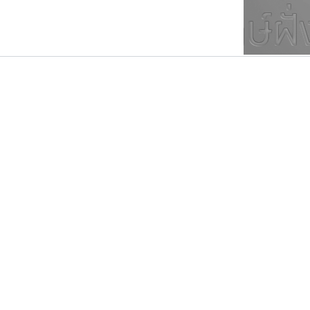
ตัวอักษรมีหัวขมวด
แบบตัวการ์ตูน
ตัวอักษรไม่มีหัวขมวด
แบบตัวดิสเพลย์
9
A
B
C
D
E
F
ฟอนต์ยอดนิยม
แบบตัวประดิษฐ์
ฟอนต์ล้านดาวน์โหลด
ก
ข
ค
จ
ฉ
ช
แบบตัวพิกเซล
ซ
ฌ
ด
ต
ระบบปฏิบัติการ
แบบตัวพิมพ์ดีด
อัตลักษณ์องค์กร
แบบตัวมีเชิงฐาน
ฟอนต์คราฟ
คราฟตี้ฟอนต์