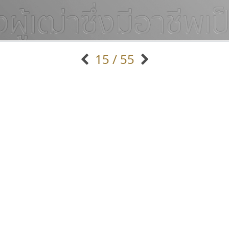
15 / 55
แบบตัวอักษรจีน
แบบตัวอักษรหัวบัว
แบบตัวอักษรซ้อนเงา
แบบตัวอักษรหัวบอด
G
H
I
J
K
L
M
N
O
P
Q
R
แบบตัวอักษรย้อนยุค
แบบตัวอักษรเกาหลี
ถ
แบบตัวอักษรล้านนา
ท
ธ
น
บ
ป
แบบตัวอักษรเส้นขอบ
ผ
พ
ฟ
ภ
ม
แบบตัวอักษรลาว
แบบตัวอักษรแฟนซี
แบบตัวอักษรสคริปท์
แบบตัวอักษรโบราณ
ยูไอดี ฟอนต์
กูเกิล