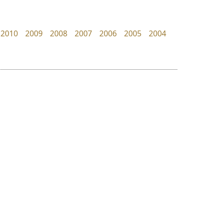
Iannnnn
Layiji
ปรัชญา สิงห์โต
นำโชค สินมงคลรักษา
2010
2009
2008
2007
2006
2005
2004
ย
ร
ฤ
ฌ
ล
ว
ฟอนต์อยู่นี่
ทอศิลป์
ศ
FontUni
Torsilp
ณ
ส
สังศิต ไสววรรณ
ภาณุพันธุ์ ตะลันกูล
ห
อ
ฮ
๒