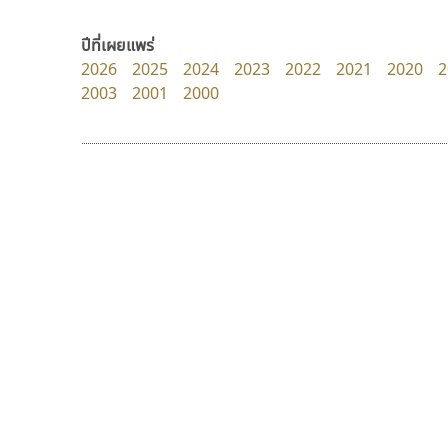
Fontcraft
Crafty Font
จุติพงศ์ ภูสุมาศ • สุวิสา ภูสุมาศ
จิลดา ฤทธิ์คำรพ
ปีที่เผยแพร่
2026
2025
2024
2023
2022
2021
2020
2
2003
2001
2000
9 Fonts
F
A
Fontcraft
Apple
FontUni
ATK
G
AtNoon
Google Fonts
คัดสรร ดีมาก
ธีชา สตูดิโอ 23
B
H
Cadson Demak
Tcha Studio 23
B2 SIGN
I
ธีร์ชญาน์ นามขาน
BLK
Iannnnn
Book
J
BTN
Jipatype
C
JS