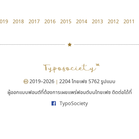
UID Font
Google
สร้างสรรค์ สมกุศล
019
2018
2017
2016
2015
2014
2013
2012
2011
#
TH
ฉ
Naipol
TLWG
ช
O
Torsilp
ซ
2019–2026
2204 ไทยเฟซ 5762 รูปแบบ
|
P
TS
PANI
Type Buthon
ฐ
ผู้ออกแบบฟอนต์ที่ต้องการเผยแพร่ฟอนต์บนไทยเฟซ ติดต่อได้ที่
สุราฟอนต์
บีทูไซน์
PK
Typomancer
ฑ
TypoSociety
Surafont
B2 SIGN
PS
U
ณัฐพล วัดอ่อน
กิตติศักดิ์ ศิริกมลเสถียร
Q
UID
ด
R
UNK
ต
S
UPC
ถ
Sarun’s
V
ท