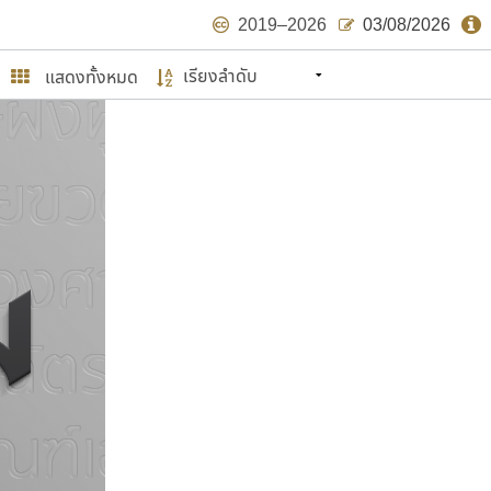
2019–2026
03/08/2026
แสดงทั้งหมด
นหมายถึง ปลายปี พ.ศ. ๒๕๖๒ จะมีฟอนต์
ด้บ้าง ไม่มากก็น้อย
ษรไทย
์.คอม