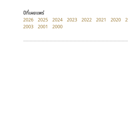
dhammadha studio
Surafont
มณฑล ธนาโรจน์
ณัฐพล วัดอ่อน
ปีที่เผยแพร่
2026
2025
2024
2023
2022
2021
2020
2
2003
2001
2000
9 Fonts
F
A
Fontcraft
Apple
FontUni
ATK
G
AtNoon
Google Fonts
ฟอนต์อยู่นี่
ไทโปแมนเซอร์
B
H
FontUni
Typomancer
B2 SIGN
I
สังศิต ไสววรรณ
วริทธิ์ ไชยกูล
BLK
Iannnnn
Book
J
BTN
Jipatype
C
JS