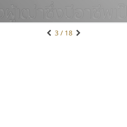
3 / 18
แบบตัวอักษรจีน
แบบตัวอักษรหัวบัว
แบบตัวอักษรซ้อนเงา
แบบตัวอักษรหัวบอด
G
H
I
J
K
L
M
N
O
P
Q
R
แบบตัวอักษรย้อนยุค
แบบตัวอักษรเกาหลี
ถ
แบบตัวอักษรล้านนา
ท
ธ
น
บ
ป
แบบตัวอักษรเส้นขอบ
ผ
พ
ฟ
ภ
ม
แบบตัวอักษรลาว
แบบตัวอักษรแฟนซี
แบบตัวอักษรสคริปท์
แบบตัวอักษรโบราณ
ไอ้แอน
ทีเอส ฟอนต์