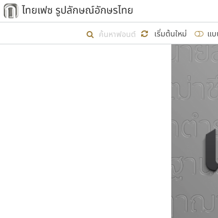
เริ่ม ไทยเฟซ นี้ขึ้นมา
เริ่มต้นใหม่
แบ
เป้าหมายที่ยังคงดำเนินไปอยู่ คือกา
ไม่ต่ำกว่า ๔๐๐ ฟอนต์ในระบบ หวังว่า 
ผู้อ
คุณแ