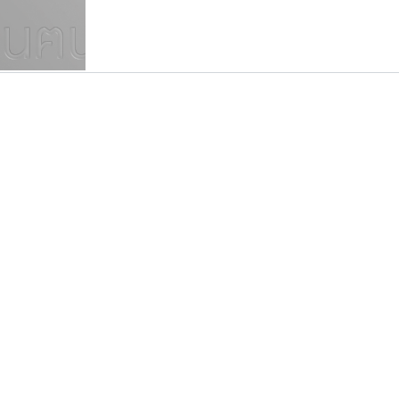
แบบตัวเขียนพู่กัน
แบบฟอนต์ซิ่ง
แบบตัวเนื้อความ
แบบลายมือผู้ใหญ่
S
T
U
V
W
Y
Z
แบบตัวเหลี่ยม
แบบลายมือวัยรุ่น
ย
แบบปลายมน
ร
ฤ
ล
ว
ศ
แบบลายมือเด็ก
ส
ห
อ
ฮ
แบบปลายแหลม
แบบอาลักษณ์
แบบปากกาหัวตัด
กูเกิล
เลย์อิจิ