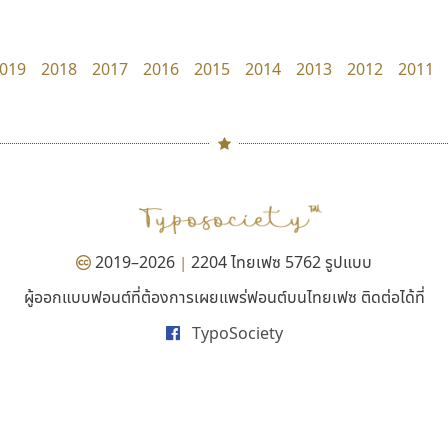
Iannnnn
TS Font
ปรัชญา สิงห์โต
ธงชัย ศรีเมือง
019
2018
2017
2016
2015
2014
2013
2012
2011
#
TH
ฉ
Naipol
TLWG
ช
O
Torsilp
ซ
2019–2026
2204 ไทยเฟซ 5762 รูปแบบ
|
P
TS
PANI
Type Buthon
ฐ
ผู้ออกแบบฟอนต์ที่ต้องการเผยแพร่ฟอนต์บนไทยเฟซ ติดต่อได้ที่
คราฟตี้ฟอนต์
บีทูไซน์
PK
Typomancer
ฑ
TypoSociety
Crafty Font
B2 SIGN
PS
U
จิลดา ฤทธิ์คำรพ
กิตติศักดิ์ ศิริกมลเสถียร
Q
UID
ด
R
UNK
ต
S
UPC
ถ
Sarun’s
V
ท