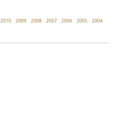
Google
Layiji
นำโชค สินมงคลรักษา
2010
2009
2008
2007
2006
2005
2004
ย
ร
ฤ
ฌ
ล
ว
ทอศิลป์
ปาณิสรา แอน
ศ
Torsilp
PanisaraAnn Font
ณ
ส
ภาณุพันธุ์ ตะลันกูล
ปาณิสรา ฉัตรเดชาชัย
ห
อ
ฮ
๒