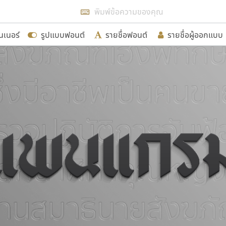
แสดงฟอนต์ทั้งหมด
นเนอร์
รูปแบบฟอนต์
รายชื่อฟอนต์
รายชื่อผู้ออกแบบ
รเพิ่มฟอนต์ไทยเข้าไปให้ได้อย่างน้อยเดือนละ ๓๐ ฟอนต์ นั่
นอกจากจะเป็นประโยชน์ต่อตนเองแล้ว จะมีประโยชน์กับผู้อื่นไ
ขอขอบคุณ
อกแบบฟอนต์ไทยทุกท่านที่สร้างสรรค์ผลงานเพื่อสืบสานอัก
อน ปรัชญา สิงห์โต ที่อนุญาตให้เผยแพร่ข้อมูลจาก ฟอนต