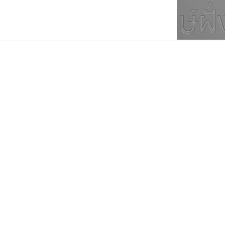
ตัวอักษรมีหัวขมวด
แบบตัวการ์ตูน
ตัวอักษรไม่มีหัวขมวด
แบบตัวดิสเพลย์
9
A
B
C
D
E
F
ฟอนต์ยอดนิยม
แบบตัวประดิษฐ์
ฟอนต์ล้านดาวน์โหลด
ก
ข
ค
จ
ฉ
ช
แบบตัวพิกเซล
ซ
ฌ
ด
ต
ระบบปฏิบัติการ
แบบตัวพิมพ์ดีด
อัตลักษณ์องค์กร
แบบตัวมีเชิงฐาน
ธรรมดาสตูดิโอ
สุราฟอนต์