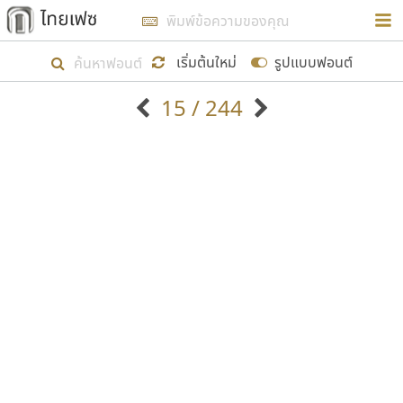
การในรูปแบบใหม่เพื่อใช้เป็นแนวทางในการศึกษารูป
ร่างหน้าตาของฟอนต์ไทยสำหรับการเรียนรู้เพื่อเริ่ม
เริ่มต้นใหม่
รูปแบบฟอนต์
สร้างฟอนต์ของตัวเอง ในเดือนมีนาคม พ.ศ. ๒๕๖๒ จึง
15 / 244
ได้เริ่ม ไทยเฟซ นี้ขึ้นมา
ตัวอักษรมีหัวขมวด
แบบตัวอักษรหัวบัว
แสดงผลแบบลิสต์
ตัวอักษรไม่มีหัวขมวด
แบบตัวอักษรหัวบอด
9
A
B
C
D
E
F
G
H
I
J
ฟอนต์ยอดนิยม
แบบตัวอักษรเกาหลี
เป้าหมายที่ยังคงดำเนินไปอยู่ คือการเพิ่มฟอนต์ไทย
K
L
M
N
O
P
Q
R
S
T
U
ฟอนต์ล้านดาวน์โหลด
แบบตัวอักษรเส้นขอบ
เข้าไปให้ได้อย่างน้อยเดือนละ ๓๐ ฟอนต์ นั่นหมายถึง
ระบบปฏิบัติการ
แบบตัวอักษรแฟนซี
V
W
Y
Z
อัตลักษณ์องค์กร
แบบตัวอักษรโบราณ
ปลายปี พ.ศ. ๒๕๖๒ จะมีฟอนต์ไม่ต่ำกว่า ๔๐๐ ฟอนต์ใน
แบบตัวการ์ตูน
แบบตัวเขียนพู่กัน
ก
ข
ค
จ
ฉ
ช
ซ
ฌ
ด
ต
ถ
ระบบ หวังว่า นอกจากจะเป็นประโยชน์ต่อตนเองแล้ว
แบบตัวดิสเพลย์
แบบตัวเนื้อความ
จะมีประโยชน์กับผู้อื่นได้บ้าง ไม่มากก็น้อย
แบบตัวประดิษฐ์
แบบตัวเหลี่ยม
ท
ธ
น
บ
ป
ผ
พ
ฟ
ภ
ม
ย
แบบตัวพิกเซล
แบบปลายมน
ร
ฤ
ล
ว
ศ
ส
ห
อ
ฮ
แบบตัวพิมพ์ดีด
แบบปลายแหลม
ขอขอบคุณ
แบบตัวมีเชิงฐาน
แบบปากกาหัวตัด
แบบตัวอักษรจีน
แบบฟอนต์ซิ่ง
แบบตัวอักษรซ้อนเงา
แบบลายมือผู้ใหญ่