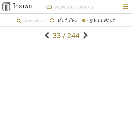
การในรูปแบบใหม่เพื่อใช้เป็นแนวทางในการศึกษารูป
ร่างหน้าตาของฟอนต์ไทยสำหรับการเรียนรู้เพื่อเริ่ม
เริ่มต้นใหม่
รูปแบบฟอนต์
สร้างฟอนต์ของตัวเอง ในเดือนมีนาคม พ.ศ. ๒๕๖๒ จึง
33 / 244
ได้เริ่ม ไทยเฟซ นี้ขึ้นมา
ตัวอักษรมีหัวขมวด
แบบตัวอักษรหัวบัว
แสดงผลแบบลิสต์
ตัวอักษรไม่มีหัวขมวด
แบบตัวอักษรหัวบอด
9
A
B
C
D
E
F
G
H
I
J
ฟอนต์ยอดนิยม
แบบตัวอักษรเกาหลี
เป้าหมายที่ยังคงดำเนินไปอยู่ คือการเพิ่มฟอนต์ไทย
K
L
M
N
O
P
Q
R
S
T
U
ฟอนต์ล้านดาวน์โหลด
แบบตัวอักษรเส้นขอบ
เข้าไปให้ได้อย่างน้อยเดือนละ ๓๐ ฟอนต์ นั่นหมายถึง
ระบบปฏิบัติการ
แบบตัวอักษรแฟนซี
V
W
Y
Z
อัตลักษณ์องค์กร
แบบตัวอักษรโบราณ
ปลายปี พ.ศ. ๒๕๖๒ จะมีฟอนต์ไม่ต่ำกว่า ๔๐๐ ฟอนต์ใน
แบบตัวการ์ตูน
แบบตัวเขียนพู่กัน
ก
ข
ค
จ
ฉ
ช
ซ
ฌ
ด
ต
ถ
ระบบ หวังว่า นอกจากจะเป็นประโยชน์ต่อตนเองแล้ว
แบบตัวดิสเพลย์
แบบตัวเนื้อความ
จะมีประโยชน์กับผู้อื่นได้บ้าง ไม่มากก็น้อย
แบบตัวประดิษฐ์
แบบตัวเหลี่ยม
ท
ธ
น
บ
ป
ผ
พ
ฟ
ภ
ม
ย
แบบตัวพิกเซล
แบบปลายมน
ร
ฤ
ล
ว
ศ
ส
ห
อ
ฮ
แบบตัวพิมพ์ดีด
แบบปลายแหลม
ขอขอบคุณ
แบบตัวมีเชิงฐาน
แบบปากกาหัวตัด
แบบตัวอักษรจีน
แบบฟอนต์ซิ่ง
แบบตัวอักษรซ้อนเงา
แบบลายมือผู้ใหญ่