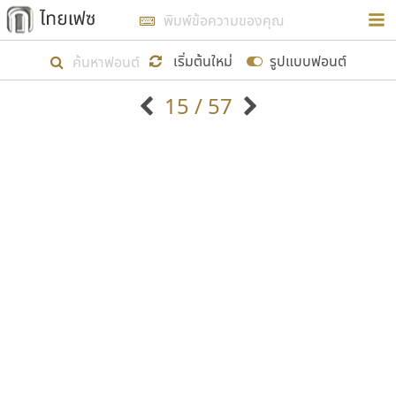
การในรูปแบบใหม่เพื่อใช้เป็นแนวทางในการศึกษารูป
ร่างหน้าตาของฟอนต์ไทยสำหรับการเรียนรู้เพื่อเริ่ม
เริ่มต้นใหม่
รูปแบบฟอนต์
สร้างฟอนต์ของตัวเอง ในเดือนมีนาคม พ.ศ. ๒๕๖๒ จึง
15 / 57
ได้เริ่ม ไทยเฟซ นี้ขึ้นมา
ตัวอักษรมีหัวขมวด
แบบตัวอักษรหัวบัว
แสดงผลแบบลิสต์
ตัวอักษรไม่มีหัวขมวด
แบบตัวอักษรหัวบอด
9
A
B
C
D
E
F
G
H
I
J
ฟอนต์ยอดนิยม
แบบตัวอักษรเกาหลี
เป้าหมายที่ยังคงดำเนินไปอยู่ คือการเพิ่มฟอนต์ไทย
K
L
M
N
O
P
Q
R
S
T
U
ฟอนต์ล้านดาวน์โหลด
แบบตัวอักษรเส้นขอบ
เข้าไปให้ได้อย่างน้อยเดือนละ ๓๐ ฟอนต์ นั่นหมายถึง
ระบบปฏิบัติการ
แบบตัวอักษรแฟนซี
V
W
Y
Z
อัตลักษณ์องค์กร
แบบตัวอักษรโบราณ
ปลายปี พ.ศ. ๒๕๖๒ จะมีฟอนต์ไม่ต่ำกว่า ๔๐๐ ฟอนต์ใน
แบบตัวการ์ตูน
แบบตัวเขียนพู่กัน
ก
ข
ค
จ
ฉ
ช
ซ
ฌ
ด
ต
ถ
ระบบ หวังว่า นอกจากจะเป็นประโยชน์ต่อตนเองแล้ว
แบบตัวดิสเพลย์
แบบตัวเนื้อความ
จะมีประโยชน์กับผู้อื่นได้บ้าง ไม่มากก็น้อย
แบบตัวประดิษฐ์
แบบตัวเหลี่ยม
ท
ธ
น
บ
ป
ผ
พ
ฟ
ภ
ม
ย
แบบตัวพิกเซล
แบบปลายมน
ร
ฤ
ล
ว
ศ
ส
ห
อ
ฮ
แบบตัวพิมพ์ดีด
แบบปลายแหลม
ขอขอบคุณ
แบบตัวมีเชิงฐาน
แบบปากกาหัวตัด
แบบตัวอักษรจีน
แบบฟอนต์ซิ่ง
แบบตัวอักษรซ้อนเงา
แบบลายมือผู้ใหญ่