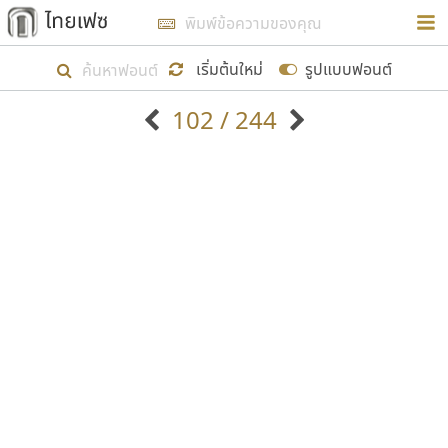
การในรูปแบบใหม่เพื่อใช้เป็นแนวทางในการศึกษารูป
ร่างหน้าตาของฟอนต์ไทยสำหรับการเรียนรู้เพื่อเริ่ม
เริ่มต้นใหม่
รูปแบบฟอนต์
สร้างฟอนต์ของตัวเอง ในเดือนมีนาคม พ.ศ. ๒๕๖๒ จึง
102 / 244
ได้เริ่ม ไทยเฟซ นี้ขึ้นมา
ตัวอักษรมีหัวขมวด
แบบตัวอักษรหัวบัว
แสดงผลแบบลิสต์
ตัวอักษรไม่มีหัวขมวด
แบบตัวอักษรหัวบอด
9
A
B
C
D
E
F
G
H
I
J
ฟอนต์ยอดนิยม
แบบตัวอักษรเกาหลี
เป้าหมายที่ยังคงดำเนินไปอยู่ คือการเพิ่มฟอนต์ไทย
K
L
M
N
O
P
Q
R
S
T
U
ฟอนต์ล้านดาวน์โหลด
แบบตัวอักษรเส้นขอบ
เข้าไปให้ได้อย่างน้อยเดือนละ ๓๐ ฟอนต์ นั่นหมายถึง
ระบบปฏิบัติการ
แบบตัวอักษรแฟนซี
V
W
Y
Z
อัตลักษณ์องค์กร
แบบตัวอักษรโบราณ
ปลายปี พ.ศ. ๒๕๖๒ จะมีฟอนต์ไม่ต่ำกว่า ๔๐๐ ฟอนต์ใน
แบบตัวการ์ตูน
แบบตัวเขียนพู่กัน
ก
ข
ค
จ
ฉ
ช
ซ
ฌ
ด
ต
ถ
ระบบ หวังว่า นอกจากจะเป็นประโยชน์ต่อตนเองแล้ว
แบบตัวดิสเพลย์
แบบตัวเนื้อความ
จะมีประโยชน์กับผู้อื่นได้บ้าง ไม่มากก็น้อย
แบบตัวประดิษฐ์
แบบตัวเหลี่ยม
ท
ธ
น
บ
ป
ผ
พ
ฟ
ภ
ม
ย
แบบตัวพิกเซล
แบบปลายมน
ร
ฤ
ล
ว
ศ
ส
ห
อ
ฮ
แบบตัวพิมพ์ดีด
แบบปลายแหลม
ขอขอบคุณ
แบบตัวมีเชิงฐาน
แบบปากกาหัวตัด
แบบตัวอักษรจีน
แบบฟอนต์ซิ่ง
แบบตัวอักษรซ้อนเงา
แบบลายมือผู้ใหญ่