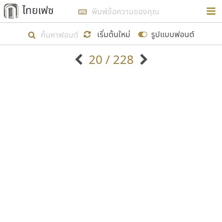
การในรูปแบบใหม่เพื่อใช้เป็นแนวทางในการศึกษารูป
ร่างหน้าตาของฟอนต์ไทยสำหรับการเรียนรู้เพื่อเริ่ม
เริ่มต้นใหม่
รูปแบบฟอนต์
สร้างฟอนต์ของตัวเอง ในเดือนมีนาคม พ.ศ. ๒๕๖๒ จึง
20 / 228
ได้เริ่ม ไทยเฟซ นี้ขึ้นมา
ตัวอักษรมีหัวขมวด
แบบตัวอักษรหัวบัว
แสดงผลแบบลิสต์
ตัวอักษรไม่มีหัวขมวด
แบบตัวอักษรหัวบอด
9
A
B
C
D
E
F
G
H
I
J
ฟอนต์ยอดนิยม
แบบตัวอักษรเกาหลี
เป้าหมายที่ยังคงดำเนินไปอยู่ คือการเพิ่มฟอนต์ไทย
K
L
M
N
O
P
Q
R
S
T
U
ฟอนต์ล้านดาวน์โหลด
แบบตัวอักษรเส้นขอบ
เข้าไปให้ได้อย่างน้อยเดือนละ ๓๐ ฟอนต์ นั่นหมายถึง
ระบบปฏิบัติการ
แบบตัวอักษรแฟนซี
V
W
Y
Z
อัตลักษณ์องค์กร
แบบตัวอักษรโบราณ
ปลายปี พ.ศ. ๒๕๖๒ จะมีฟอนต์ไม่ต่ำกว่า ๔๐๐ ฟอนต์ใน
แบบตัวการ์ตูน
แบบตัวเขียนพู่กัน
ก
ข
ค
จ
ฉ
ช
ซ
ฌ
ด
ต
ถ
ระบบ หวังว่า นอกจากจะเป็นประโยชน์ต่อตนเองแล้ว
แบบตัวดิสเพลย์
แบบตัวเนื้อความ
จะมีประโยชน์กับผู้อื่นได้บ้าง ไม่มากก็น้อย
แบบตัวประดิษฐ์
แบบตัวเหลี่ยม
ท
ธ
น
บ
ป
ผ
พ
ฟ
ภ
ม
ย
แบบตัวพิกเซล
แบบปลายมน
ร
ฤ
ล
ว
ศ
ส
ห
อ
ฮ
แบบตัวพิมพ์ดีด
แบบปลายแหลม
ขอขอบคุณ
แบบตัวมีเชิงฐาน
แบบปากกาหัวตัด
แบบตัวอักษรจีน
แบบฟอนต์ซิ่ง
แบบตัวอักษรซ้อนเงา
แบบลายมือผู้ใหญ่