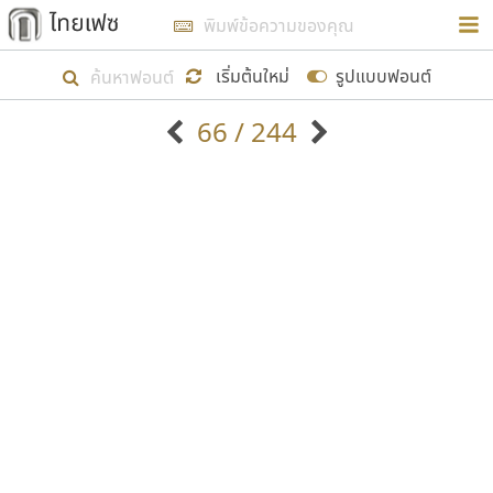
การในรูปแบบใหม่เพื่อใช้เป็นแนวทางในการศึกษารูป
ร่างหน้าตาของฟอนต์ไทยสำหรับการเรียนรู้เพื่อเริ่ม
เริ่มต้นใหม่
รูปแบบฟอนต์
สร้างฟอนต์ของตัวเอง ในเดือนมีนาคม พ.ศ. ๒๕๖๒ จึง
66 / 244
ได้เริ่ม ไทยเฟซ นี้ขึ้นมา
ตัวอักษรมีหัวขมวด
แบบตัวอักษรหัวบัว
แสดงผลแบบลิสต์
ตัวอักษรไม่มีหัวขมวด
แบบตัวอักษรหัวบอด
9
A
B
C
D
E
F
G
H
I
J
ฟอนต์ยอดนิยม
แบบตัวอักษรเกาหลี
เป้าหมายที่ยังคงดำเนินไปอยู่ คือการเพิ่มฟอนต์ไทย
K
L
M
N
O
P
Q
R
S
T
U
ฟอนต์ล้านดาวน์โหลด
แบบตัวอักษรเส้นขอบ
เข้าไปให้ได้อย่างน้อยเดือนละ ๓๐ ฟอนต์ นั่นหมายถึง
ระบบปฏิบัติการ
แบบตัวอักษรแฟนซี
V
W
Y
Z
อัตลักษณ์องค์กร
แบบตัวอักษรโบราณ
ปลายปี พ.ศ. ๒๕๖๒ จะมีฟอนต์ไม่ต่ำกว่า ๔๐๐ ฟอนต์ใน
แบบตัวการ์ตูน
แบบตัวเขียนพู่กัน
ก
ข
ค
จ
ฉ
ช
ซ
ฌ
ด
ต
ถ
ระบบ หวังว่า นอกจากจะเป็นประโยชน์ต่อตนเองแล้ว
แบบตัวดิสเพลย์
แบบตัวเนื้อความ
จะมีประโยชน์กับผู้อื่นได้บ้าง ไม่มากก็น้อย
แบบตัวประดิษฐ์
แบบตัวเหลี่ยม
ท
ธ
น
บ
ป
ผ
พ
ฟ
ภ
ม
ย
แบบตัวพิกเซล
แบบปลายมน
ร
ฤ
ล
ว
ศ
ส
ห
อ
ฮ
แบบตัวพิมพ์ดีด
แบบปลายแหลม
ขอขอบคุณ
แบบตัวมีเชิงฐาน
แบบปากกาหัวตัด
แบบตัวอักษรจีน
แบบฟอนต์ซิ่ง
แบบตัวอักษรซ้อนเงา
แบบลายมือผู้ใหญ่