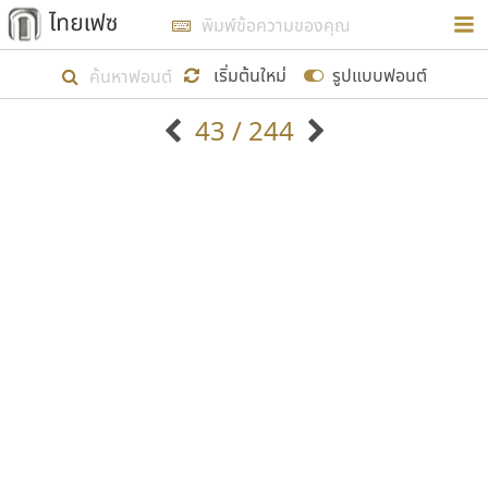
การในรูปแบบใหม่เพื่อใช้เป็นแนวทางในการศึกษารูป
ร่างหน้าตาของฟอนต์ไทยสำหรับการเรียนรู้เพื่อเริ่ม
เริ่มต้นใหม่
รูปแบบฟอนต์
สร้างฟอนต์ของตัวเอง ในเดือนมีนาคม พ.ศ. ๒๕๖๒ จึง
43 / 244
ได้เริ่ม ไทยเฟซ นี้ขึ้นมา
ตัวอักษรมีหัวขมวด
แบบตัวอักษรหัวบัว
แสดงผลแบบลิสต์
ตัวอักษรไม่มีหัวขมวด
แบบตัวอักษรหัวบอด
9
A
B
C
D
E
F
G
H
I
J
ฟอนต์ยอดนิยม
แบบตัวอักษรเกาหลี
เป้าหมายที่ยังคงดำเนินไปอยู่ คือการเพิ่มฟอนต์ไทย
K
L
M
N
O
P
Q
R
S
T
U
ฟอนต์ล้านดาวน์โหลด
แบบตัวอักษรเส้นขอบ
เข้าไปให้ได้อย่างน้อยเดือนละ ๓๐ ฟอนต์ นั่นหมายถึง
ระบบปฏิบัติการ
แบบตัวอักษรแฟนซี
V
W
Y
Z
อัตลักษณ์องค์กร
แบบตัวอักษรโบราณ
ปลายปี พ.ศ. ๒๕๖๒ จะมีฟอนต์ไม่ต่ำกว่า ๔๐๐ ฟอนต์ใน
แบบตัวการ์ตูน
แบบตัวเขียนพู่กัน
ก
ข
ค
จ
ฉ
ช
ซ
ฌ
ด
ต
ถ
ระบบ หวังว่า นอกจากจะเป็นประโยชน์ต่อตนเองแล้ว
แบบตัวดิสเพลย์
แบบตัวเนื้อความ
จะมีประโยชน์กับผู้อื่นได้บ้าง ไม่มากก็น้อย
แบบตัวประดิษฐ์
แบบตัวเหลี่ยม
ท
ธ
น
บ
ป
ผ
พ
ฟ
ภ
ม
ย
แบบตัวพิกเซล
แบบปลายมน
ร
ฤ
ล
ว
ศ
ส
ห
อ
ฮ
แบบตัวพิมพ์ดีด
แบบปลายแหลม
ขอขอบคุณ
แบบตัวมีเชิงฐาน
แบบปากกาหัวตัด
แบบตัวอักษรจีน
แบบฟอนต์ซิ่ง
แบบตัวอักษรซ้อนเงา
แบบลายมือผู้ใหญ่