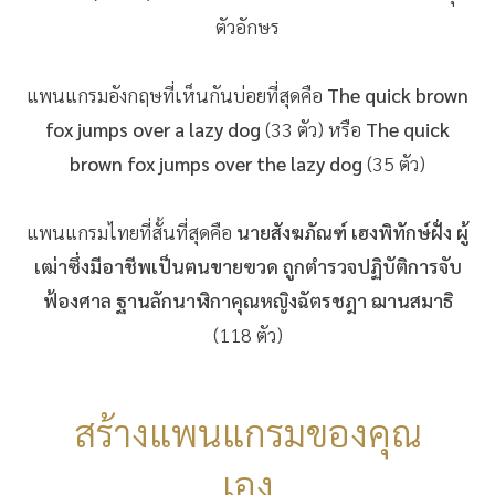
ตัวอักษร
แพนแกรมอังกฤษที่เห็นกันบ่อยที่สุดคือ
The quick brown
fox jumps over a lazy dog
(33 ตัว) หรือ
The quick
brown fox jumps over the lazy dog
(35 ตัว)
แพนแกรมไทยที่สั้นที่สุดคือ
นายสังฆภัณฑ์ เฮงพิทักษ์ฝั่ง ผู้
เฒ่าซึ่งมีอาชีพเป็นฅนขายฃวด ถูกตำรวจปฏิบัติการจับ
ฟ้องศาล ฐานลักนาฬิกาคุณหญิงฉัตรชฎา ฌานสมาธิ
(118 ตัว)
สร้างแพนแกรมของคุณ
เอง