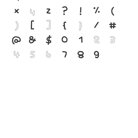
x
y
z
?
!
%
(
)
[
]
{
}
/
#
@
&
$
0
1
2
3
4
5
6
7
8
9