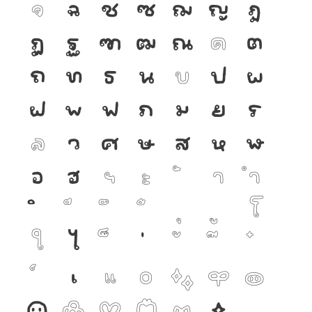
จ
ฉ
ช
ซ
ฌ
ญ
ฎ
ฏ
ฐ
ฑ
ฒ
ณ
ด
ต
ถ
ท
ธ
น
บ
ป
ผ
ฝ
พ
ฟ
ภ
ม
ย
ร
ล
ว
ศ
ษ
ส
ห
ฬ
อ
ฮ
ฯ
ะ
า
ำ
โ
ใ
ไ
เ
แ
๐
๑
๒
๓
๔
๕
๖
๗
๘
๙