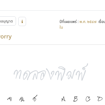
าอนุญาต
ปีที่เผยแพร่ :
พ.ศ. ๒๕๔๗
เงื่อ
ใน
worry
จ
ฉ
ช
ภาษา คือ เครื่อง
A
B
C
D