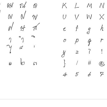
ฑ
ฒ
ณ
ด
ดำรงอยู่ได้ ภาษ
K
L
M
N
ป
ผ
ฝ
พ
ชนชาติ จากอดีตสู่
U
V
W
X
ศ
ษ
ส
มือสำคัญที่ทำให
e
f
g
h
า
ำ
ที่พัฒนาทันกระ
o
p
q
r
ไ
โครงสร้างแกร่ง
y
z
?
!
๑
๒
๓
ชาติ จากปัจจุบั
}
/
#
@
4
5
6
7