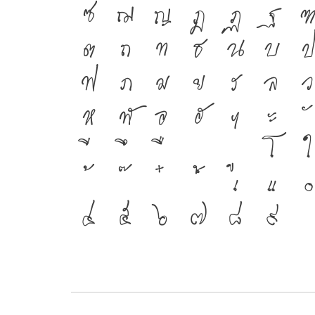
ซ
ฌ
ญ
ฎ
ฏ
ฐ
ต
ถ
ท
ธ
น
บ
ฟ
ภ
ม
ย
ร
ล
ว
ห
ฬ
อ
ฮ
ฯ
ะ
โ
ใ
เ
แ
๐
๔
๕
๖
๗
๘
๙