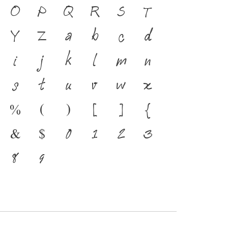
า คือ สะพานเชื่อมตัวตนของ
O
P
Q
R
S
T
ปัจจุบัน ตัวพิมพ์ คือ เครื่อง
Y
Z
a
b
c
d
้ภาษาดำรงอยู่ได้ แบบตัวพิมพ์
i
j
k
l
m
n
แสการเปลี่ยนแปลง คือ
s
t
u
v
w
x
ของสะพานที่เชื่อมตัวตนของ
%
(
)
[
]
{
นสู่อนาคต
&
$
0
1
2
3
8
9