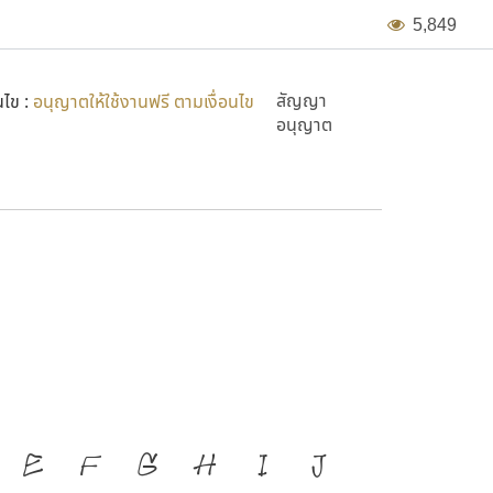
5
,
8
4
9
สัญญา
นไข :
อนุญาตให้ใช้งานฟรี ตามเงื่อนไข
อนุญาต
มือสำคัญที่ทำให้ความเป็นชาติ
E
F
G
H
I
J