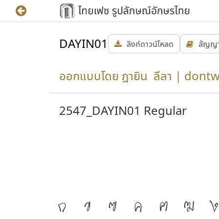
DAYIN01
ลิงก์ดาวน์โหลด
สัญญ
ออกแบบโดย ฎายิน ลีลา | dont
2547_DAYIN01 Regular
ก
ข
ฃ
ค
ฅ
ฆ
ง