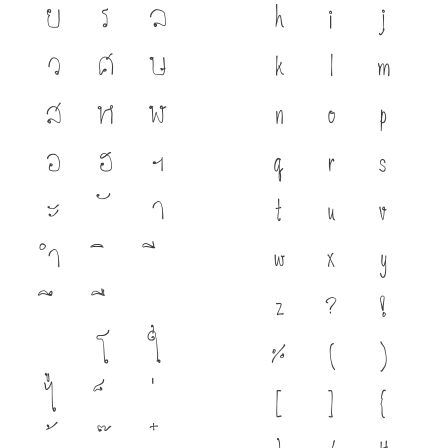
ย
ร
ล
h
i
j
ว
ศ
ษ
k
l
m
ส
ห
ฬ
n
o
p
อ
ฮ
ฯ
q
r
s
ะ
า
t
u
v
ำ
w
x
y
z
?
!
โ
ใ
%
(
)
ไ
[
]
{
}
/
#