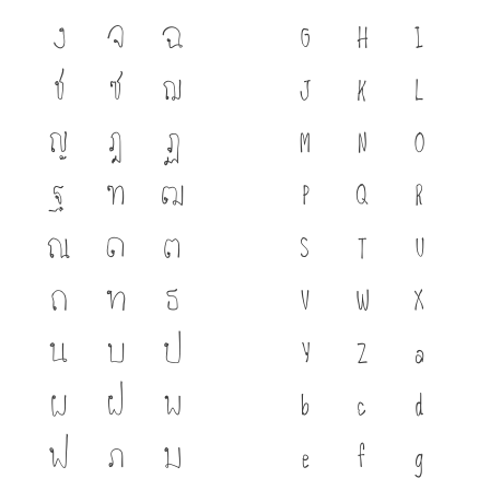
ง
จ
ฉ
G
H
I
ช
ซ
ฌ
J
K
L
ญ
ฎ
ฏ
M
N
O
ฐ
ฑ
ฒ
P
Q
R
ณ
ด
ต
S
T
U
ถ
ท
ธ
V
W
X
น
บ
ป
Y
Z
a
ผ
ฝ
พ
b
c
d
ฟ
ภ
ม
e
f
g