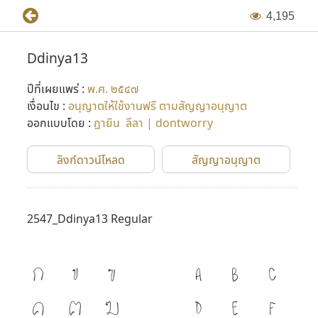
4
,
1
9
5
Ddinya13
ปีที่เผยแพร่ :
พ.ศ. ๒๕๔๗
เงื่อนไข :
อนุญาตให้ใช้งานฟรี ตามสัญญาอนุญาต
ออกแบบโดย :
ฎายิน ลีลา | dontworry
ลิงก์ดาวน์โหลด
สัญญาอนุญาต
2547_Ddinya13 Regular
ก
ข
ฃ
A
B
C
ค
ฅ
ฆ
D
E
F