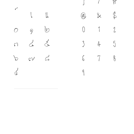
เ
แ
@
&
$
๐
๑
๒
0
1
2
๓
๔
๕
3
4
5
๖
๗
๘
6
7
8
๙
9