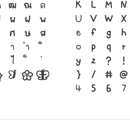
ฑ
ฒ
ณ
ด
เป็นชาติดำรงอยู
K
L
M
N
ป
ผ
ฝ
พ
มือสำคัญที่ทำ
U
V
W
X
ศ
ษ
ส
พิมพ์ที่พัฒน
e
f
g
h
า
ำ
คือ โครงสร้าง
o
p
q
r
ไ
ตนของชาติ จาก
y
z
?
!
๐
๑
๒
๓
}
/
#
@
4
5
6
7