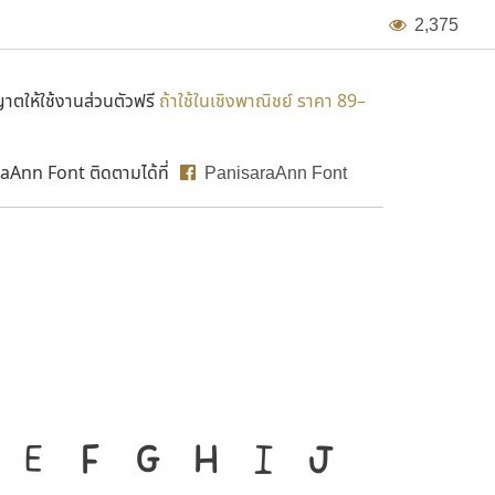
2
,
3
7
5
ตให้ใช้งานส่วนตัวฟรี
ถ้าใช้ในเชิงพาณิชย์ ราคา 89–
aAnn Font ติดตามได้ที่
PanisaraAnn Font
องมือสำคัญที่ทำให้ความ
E
F
G
H
I
J