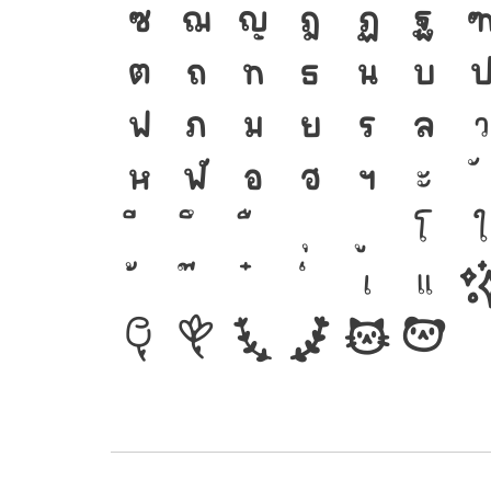
ซ
ฌ
ญ
ฎ
ฏ
ฐ
ต
ถ
ท
ธ
น
บ
ฟ
ภ
ม
ย
ร
ล
ว
ห
ฬ
อ
ฮ
ฯ
ะ
โ
ใ
เ
แ
๔
๕
๖
๗
๘
๙