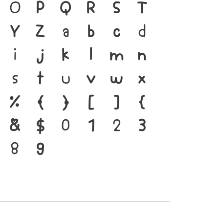
่ได้ ตัวพิมพ์ คือ เครื่อง
O
P
Q
R
S
T
ให้ภาษาดำรงอยู่ได้ แบบตัว
Y
Z
a
b
c
d
าทันกระแสการเปลี่ยนแปลง
i
j
k
l
m
n
แกร่งของสะพานที่เชื่อมตัว
s
t
u
v
w
x
ปัจจุบันสู่อนาคต
%
(
)
[
]
{
&
$
0
1
2
3
8
9