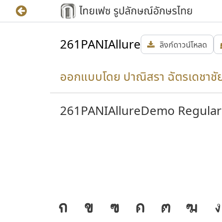
261PANIAllure
ลิงก์ดาวน์โหลด
ออกแบบโดย ปาณิสรา ฉัตรเดชาชั
261PANIAllureDemo Regular
ก
ข
ฃ
ค
ฅ
ฆ
ง