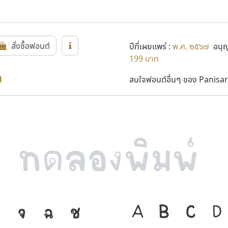
สั่งซื้อฟอนต์
ปีที่เผยแพร่ :
พ.ศ. ๒๕๖๗
อนุญา
199 บาท
ย
สนใจฟอนต์อื่นๆ ของ Panisar
จ
ฉ
ช
ภาษา คือ เครื่
A
B
C
D