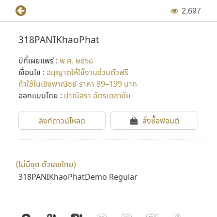
2
,
6
9
7
318PANIKhaoPhat
ปีที่เผยแพร่ :
พ.ศ. ๒๕๖๘
เงื่อนไข :
อนุญาตให้ใช้งานส่วนตัวฟรี
ถ้าใช้ในเชิงพาณิชย์ ราคา 89–199 บาท
ออกแบบโดย :
ปาณิสรา ฉัตรเดชาชัย
ลิงก์ดาวน์โหลด
สั่งซื้อฟอนต์
(ไม่มีชุด ตัวเลขไทย)
318PANIKhaoPhatDemo Regular
ก
ข
ฃ
ค
ฅ
ฆ
ง