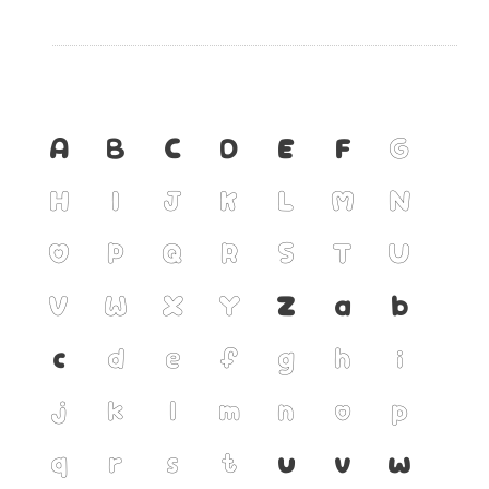
A
B
C
D
E
F
G
H
I
J
K
L
M
N
O
P
Q
R
S
T
U
V
W
X
Y
Z
a
b
c
d
e
f
g
h
i
j
k
l
m
n
o
p
q
r
s
t
u
v
w