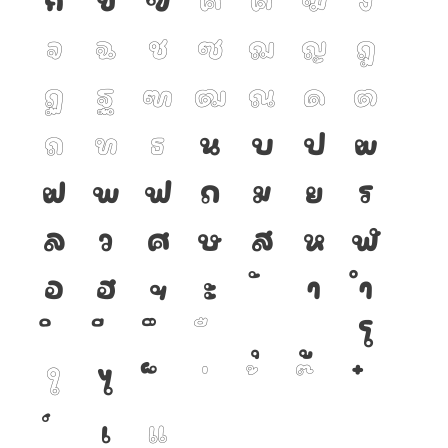
จ
ฉ
ช
ซ
ฌ
ญ
ฎ
ฏ
ฐ
ฑ
ฒ
ณ
ด
ต
ถ
ท
ธ
น
บ
ป
ผ
ฝ
พ
ฟ
ภ
ม
ย
ร
ล
ว
ศ
ษ
ส
ห
ฬ
อ
ฮ
ฯ
ะ
า
ำ
โ
ใ
ไ
เ
แ