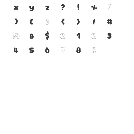
x
y
z
?
!
%
(
)
[
]
{
}
/
#
@
&
$
0
1
2
3
4
5
6
7
8
9