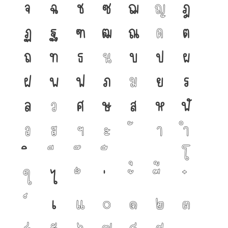
จ
ฉ
ช
ซ
ฌ
ญ
ฎ
ฏ
ฐ
ฑ
ฒ
ณ
ด
ต
ถ
ท
ธ
น
บ
ป
ผ
ฝ
พ
ฟ
ภ
ม
ย
ร
ล
ว
ศ
ษ
ส
ห
ฬ
อ
ฮ
ฯ
ะ
า
ำ
โ
ใ
ไ
เ
แ
๐
๑
๒
๓
๔
๕
๖
๗
๘
๙