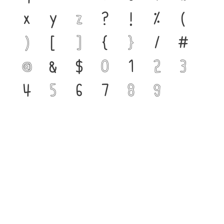
x
y
z
?
!
%
(
)
[
]
{
}
/
#
@
&
$
0
1
2
3
4
5
6
7
8
9