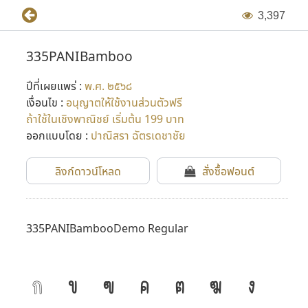
3
,
3
9
7
335PANIBamboo
ปีที่เผยแพร่ :
พ.ศ. ๒๕๖๘
เงื่อนไข :
อนุญาตให้ใช้งานส่วนตัวฟรี
ถ้าใช้ในเชิงพาณิชย์ เริ่มต้น 199 บาท
ออกแบบโดย :
ปาณิสรา ฉัตรเดชาชัย
ลิงก์ดาวน์โหลด
สั่งซื้อฟอนต์
335PANIBambooDemo Regular
ก
ข
ฃ
ค
ฅ
ฆ
ง