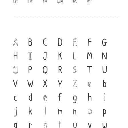
A
B
C
D
E
F
G
H
I
J
K
L
M
N
O
P
Q
R
S
T
U
V
W
X
Y
Z
a
b
c
d
e
f
g
h
i
j
k
l
m
n
o
p
q
r
s
t
u
v
w