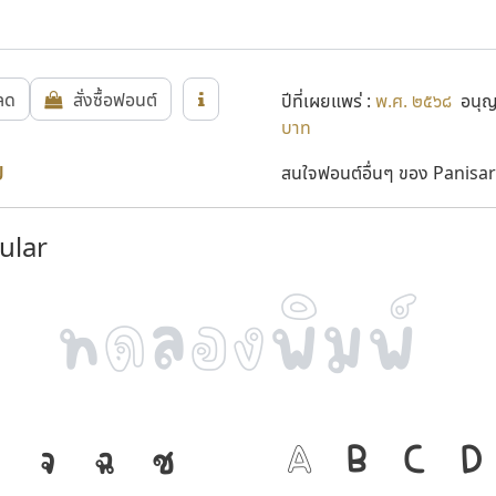
หลด
สั่งซื้อฟอนต์
ปีที่เผยแพร่ :
พ.ศ. ๒๕๖๘
อนุญา
บาท
ย
สนใจฟอนต์อื่นๆ ของ Panisar
ular
จ
ฉ
ช
ภาษา คือ เครื่
A
B
C
D