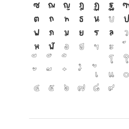
ซ
ฌ
ญ
ฎ
ฏ
ฐ
ต
ถ
ท
ธ
น
บ
ฟ
ภ
ม
ย
ร
ล
ว
ห
ฬ
อ
ฮ
ฯ
ะ
โ
ใ
เ
แ
๔
๕
๖
๗
๘
๙