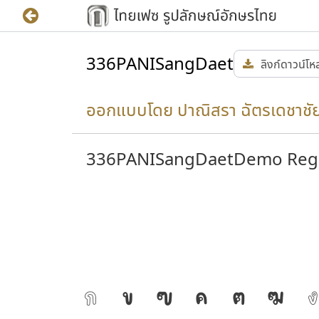
336PANISangDaet
ลิงก์ดาวน์โ
ออกแบบโดย ปาณิสรา ฉัตรเดชาชั
336PANISangDaetDemo Reg
ก
ข
ฃ
ค
ฅ
ฆ
ง