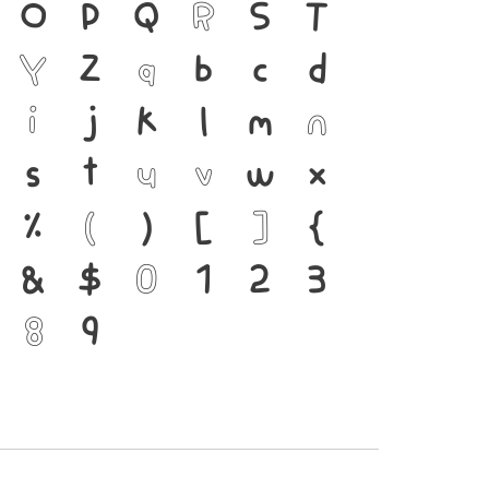
ยู่ได้ ภาษา คือ สะพาน
O
P
Q
R
S
T
ชนชาติ จากอดีตสู่ปัจจุบัน
Y
Z
a
b
c
d
รื่องมือสำคัญที่ทำให้ภาษา
i
j
k
l
m
n
บตัวพิมพ์ที่พัฒนาทัน
s
t
u
v
w
x
่ยนแปลง คือ โครงสร้าง
%
(
)
[
]
{
ที่เชื่อมตัวตนของชาติ
&
$
0
1
2
3
8
9