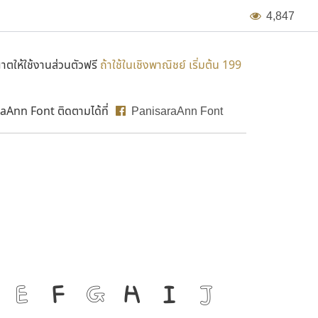
4
,
8
4
7
ตให้ใช้งานส่วนตัวฟรี
ถ้าใช้ในเชิงพาณิชย์ เริ่มต้น 199
aAnn Font ติดตามได้ที่
PanisaraAnn Font
องมือสำคัญที่ทำให้ความ
E
F
G
H
I
J