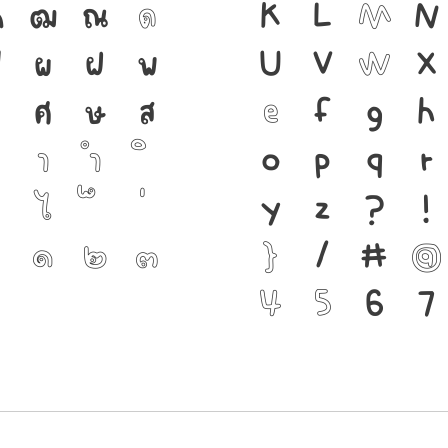
ฑ
ฒ
ณ
ด
เป็นชาติดำรงอ
K
L
M
N
ป
ผ
ฝ
พ
เชื่อมตัวตนของ
U
V
W
X
ศ
ษ
ส
ตัวพิมพ์ คือ เค
e
f
g
h
า
ำ
ดำรงอยู่ได้ แบ
o
p
q
r
ไ
กระแสการเปลี
y
z
?
!
๐
๑
๒
๓
แกร่งของสะพาน
}
/
#
@
4
5
6
7