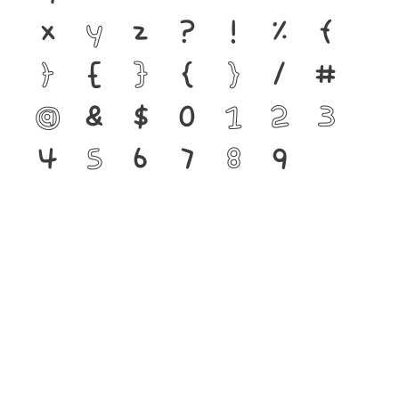
x
y
z
?
!
%
(
)
[
]
{
}
/
#
@
&
$
0
1
2
3
4
5
6
7
8
9