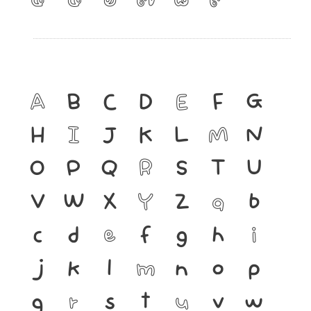
A
B
C
D
E
F
G
H
I
J
K
L
M
N
O
P
Q
R
S
T
U
V
W
X
Y
Z
a
b
c
d
e
f
g
h
i
j
k
l
m
n
o
p
q
r
s
t
u
v
w