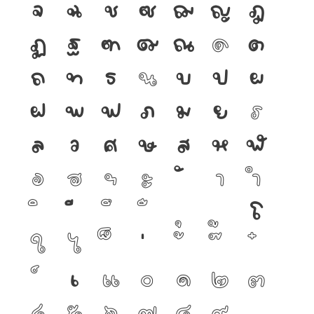
จ
ฉ
ช
ซ
ฌ
ญ
ฎ
ฏ
ฐ
ฑ
ฒ
ณ
ด
ต
ถ
ท
ธ
น
บ
ป
ผ
ฝ
พ
ฟ
ภ
ม
ย
ร
ล
ว
ศ
ษ
ส
ห
ฬ
อ
ฮ
ฯ
ะ
า
ำ
โ
ใ
ไ
เ
แ
๐
๑
๒
๓
๔
๕
๖
๗
๘
๙