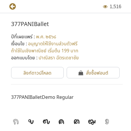
1
,
5
1
6
377PANIBallet
ปีที่เผยแพร่ :
พ.ศ. ๒๕๖๘
เงื่อนไข :
อนุญาตให้ใช้งานส่วนตัวฟรี
ถ้าใช้ในเชิงพาณิชย์ เริ่มต้น 199 บาท
ออกแบบโดย :
ปาณิสรา ฉัตรเดชาชัย
ลิงก์ดาวน์โหลด
สั่งซื้อฟอนต์
377PANIBalletDemo Regular
ก
ข
ฃ
ค
ฅ
ฆ
ง