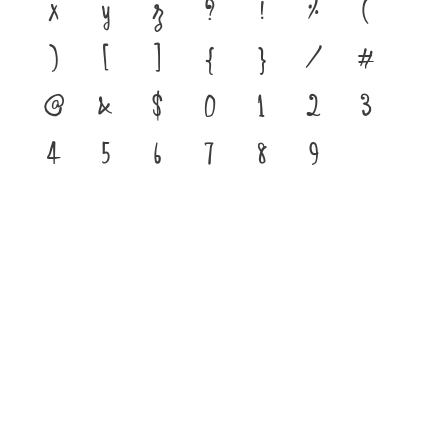
x
y
z
?
!
%
(
)
[
]
{
}
/
#
@
&
$
0
1
2
3
4
5
6
7
8
9