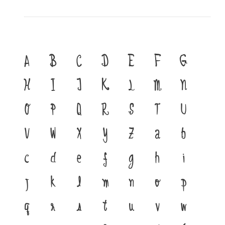
A
B
C
D
E
F
G
H
I
J
K
L
M
N
O
P
Q
R
S
T
U
V
W
X
Y
Z
a
b
c
d
e
f
g
h
i
j
k
l
m
n
o
p
q
r
s
t
u
v
w