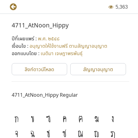
5
,
3
6
3
4711_AtNoon_Hippy
ปีที่เผยแพร่ :
พ.ศ. ๒๕๔๘
เงื่อนไข :
อนุญาตให้ใช้งานฟรี ตามสัญญาอนุญาต
ออกแบบโดย :
เนติมา เจษฎาพรพันธุ์
ลิงก์ดาวน์โหลด
สัญญาอนุญาต
4711_AtNoon_Hippy Regular
ก
ข
ฃ
ค
ฅ
ฆ
ง
จ
ฉ
ช
ซ
ฌ
ญ
ฎ