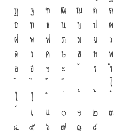
ฏ
ฐ
ฑ
ฒ
ณ
ด
ต
ถ
ท
ธ
น
บ
ป
ผ
ฝ
พ
ฟ
ภ
ม
ย
ร
ล
ว
ศ
ษ
ส
ห
ฬ
อ
ฮ
ฯ
ะ
า
ำ
โ
ใ
ไ
เ
แ
๐
๑
๒
๓
๔
๕
๖
๗
๘
๙