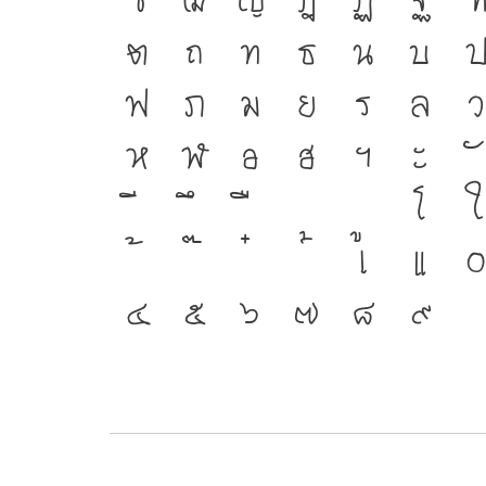
ซ
ฌ
ญ
ฎ
ฏ
ฐ
ต
ถ
ท
ธ
น
บ
ฟ
ภ
ม
ย
ร
ล
ว
ห
ฬ
อ
ฮ
ฯ
ะ
โ
ใ
เ
แ
๐
๔
๕
๖
๗
๘
๙