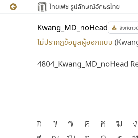
Kwang_MD_noHead
ลิงก์ดาว
ไม่ปรากฏข้อมูลผู้ออกแบบ
(Kwan
4804_Kwang_MD_noHead Re
ก
ข
ฃ
ค
ฅ
ฆ
ง