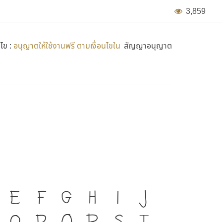
3
,
8
5
9
นไข :
อนุญาตให้ใช้งานฟรี ตามเงื่อนไขใน
สัญญาอนุญาต
งมือสำคัญที่ทำให้ความเป็น
E
F
G
H
I
J