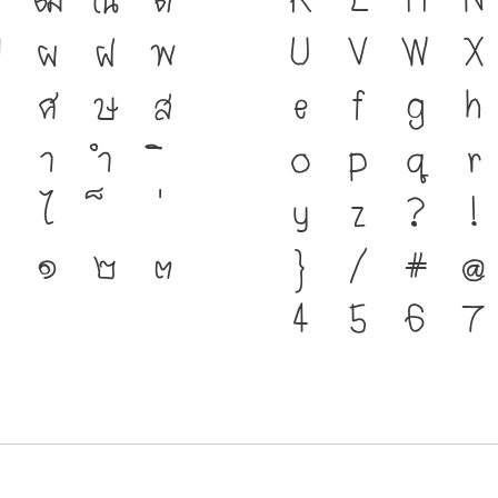
ฑ
ฒ
ณ
ด
ชาติดำรงอยู่ได้
K
L
M
N
ป
ผ
ฝ
พ
ของชนชาติ จากอด
U
V
W
X
ศ
ษ
ส
เครื่องมือสำคัญท
e
f
g
h
า
ำ
ตัวพิมพ์ที่พัฒ
o
p
q
r
ไ
คือ โครงสร้างแก
y
z
?
!
๑
๒
๓
ชาติ จากปัจจุบัน
}
/
#
@
4
5
6
7