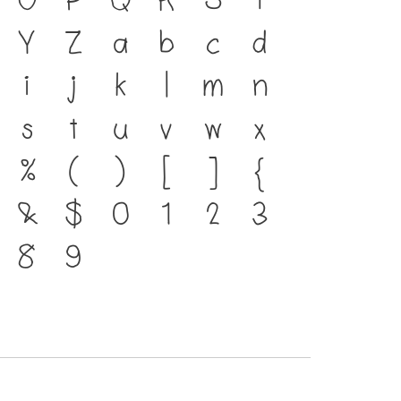
 ภาษา คือ สะพานเชื่อมตัวตน
O
P
Q
R
S
T
ีตสู่ปัจจุบัน ตัวพิมพ์ คือ
Y
Z
a
b
c
d
ี่ทำให้ภาษาดำรงอยู่ได้ แบบ
i
j
k
l
m
n
นาทันกระแสการเปลี่ยนแปลง
s
t
u
v
w
x
ร่งของสะพานที่เชื่อมตัวตนของ
%
(
)
[
]
{
สู่อนาคต
&
$
0
1
2
3
8
9