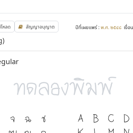
น์โหลด
สัญญาอนุญาต
ปีที่เผยแพร่ :
พ.ศ. ๒๕๔๘
เงื่อ
g)
gular
จ
ฉ
ช
ภาษา คือ เครื่อ
A
B
C
D