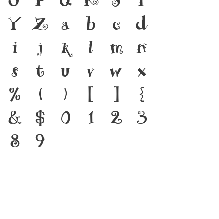
ยู่ได้ ภาษา คือ สะพาน
O
P
Q
R
S
T
ชนชาติ จากอดีตสู่ปัจจุบัน
Y
Z
a
b
c
d
ครื่องมือสำคัญที่ทำให้
i
j
k
l
m
n
ด้ แบบตัวพิมพ์ที่พัฒนา
s
t
u
v
w
x
ลี่ยนแปลง คือ โครงสร้าง
%
(
)
[
]
{
ที่เชื่อมตัวตนของชาติ
&
$
0
1
2
3
อนาคต
8
9