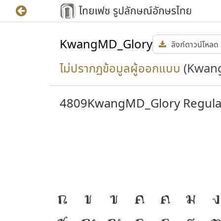
KwangMD_Glory
ลิงก์ดาวน์โหลด
ไม่ปรากฏข้อมูลผู้ออกแบบ
(Kwan
4809KwangMD_Glory Regula
ก
ข
ฃ
ค
ฅ
ฆ
ง