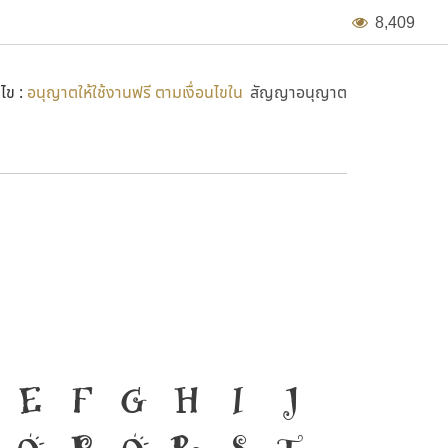
8
,
4
0
9
นไข :
อนุญาตให้ใช้งานฟรี ตามเงื่อนไขใน
สัญญาอนุญาต
่องมือสำคัญที่ทำให้ความ
E
F
G
H
I
J