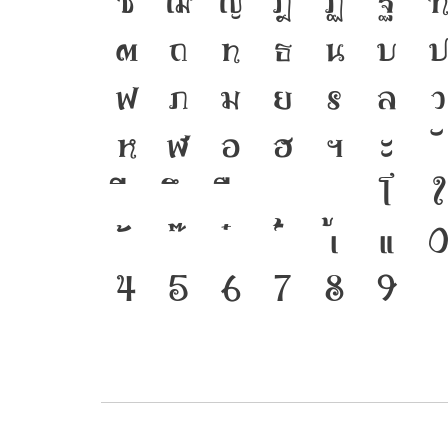
ซ
ฌ
ญ
ฎ
ฏ
ฐ
ต
ถ
ท
ธ
น
บ
ฟ
ภ
ม
ย
ร
ล
ว
ห
ฬ
อ
ฮ
ฯ
ะ
โ
ใ
เ
แ
๔
๕
๖
๗
๘
๙