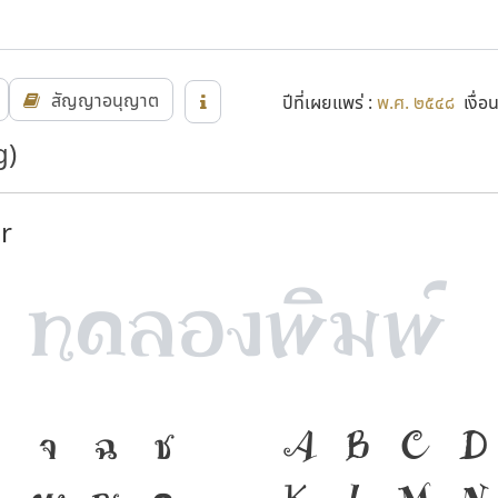
สัญญาอนุญาต
ปีที่เผยแพร่ :
พ.ศ. ๒๕๔๘
เงื่อ
g)
r
จ
ฉ
ช
ภาษา คือ เครื
A
B
C
D