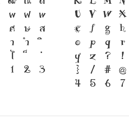
ฑ
ฒ
ณ
ด
เป็นชาติดำรงอ
K
L
M
N
ป
ผ
ฝ
พ
เชื่อมตัวตนของ
U
V
W
X
ศ
ษ
ส
ตัวพิมพ์ คือ เ
e
f
g
h
า
ำ
ภาษาดำรงอยู่ไ
o
p
q
r
ไ
ทันกระแสการเป
y
z
?
!
๐
๑
๒
๓
แกร่งของสะพาน
}
/
#
@
จากปัจจุบันสู่
4
5
6
7