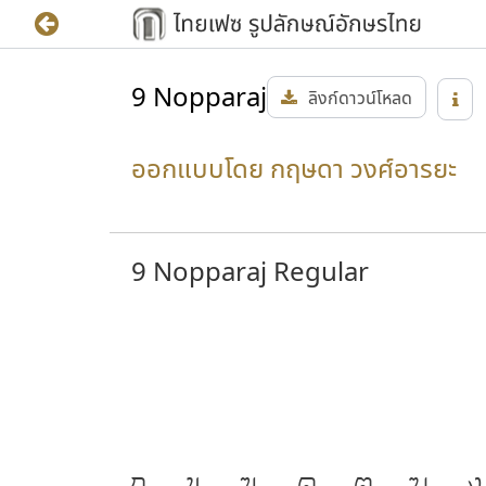
แบบตัวพิมพ์ทั้งหมด มีการตั้งชื่อที่สื่อและมีความหมา
9 Nopparaj
ลิงก์ดาวน์โหลด
โครงการ
๙ แบบตัวพิมพ์ไทยเพื่อพ่อ
ถือเป็นอีกห
อุตสาหกรรมการพิมพ์ รวมถึงนักออกแบบตัวพิมพ์ไท
ออกแบบโดย กฤษดา วงศ์อารยะ
ประชาชนคนไทยนำไปใช้ได้ฟรีในวันที่ ๓ มิถุนายน พ.
ใช้บนสื่อสิ่งพิมพ์ประเภทต่างๆ รวมถึงสื่ออิเล็กทรอ
ได้รับอนุญาตจากเจ้าของสิทธิ์
9 Nopparaj Regular
หนังสือ ๙ แบบตัวพิมพ์ไทยเพื่อพ่อ
ที่มาข้อมูล :
ก
ข
ฃ
ค
ฅ
ฆ
ง