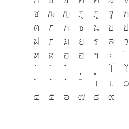
ซ
ฌ
ญ
ฎ
ฏ
ฐ
ต
ถ
ท
ธ
น
บ
ฟ
ภ
ม
ย
ร
ล
ว
ห
ฬ
อ
ฮ
ฯ
ะ
โ
ใ
เ
แ
๔
๕
๖
๗
๘
๙