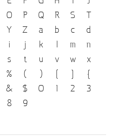
 ภาษา คือ สะพานเชื่อมตัวตน
O
P
Q
R
S
T
ีตสู่ปัจจุบัน ตัวพิมพ์ คือ
Y
Z
a
b
c
d
ที่ทำให้ภาษาดำรงอยู่ได้
i
j
k
l
m
n
พัฒนาทันกระแสการ
s
t
u
v
w
x
อ โครงสร้างแกร่งของสะพาน
%
(
)
[
]
{
องชาติ จากปัจจุบันสู่อนาคต
&
$
0
1
2
3
8
9