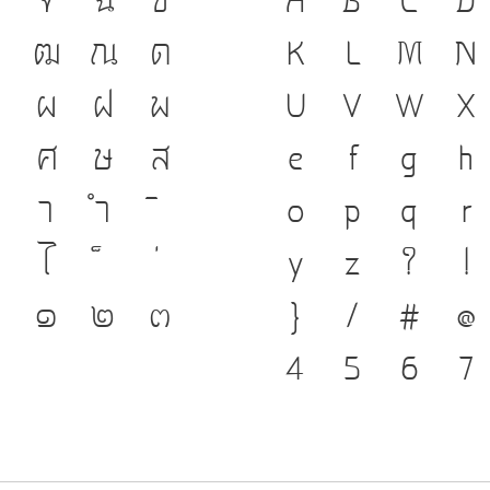
ชาติดำรงอยู่ได้
ฑ
ฒ
ณ
ด
K
L
M
N
ของชนชาติ จากอด
ป
ผ
ฝ
พ
U
V
W
X
เครื่องมือสำคัญ
ศ
ษ
ส
e
f
g
h
แบบตัวพิมพ์ที่
า
ำ
o
p
q
r
เปลี่ยนแปลง คื
ไ
y
z
?
!
ที่เชื่อมตัวตนข
๐
๑
๒
๓
}
/
#
@
4
5
6
7