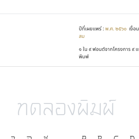
ยต่อในหลวง รัชกาลที่ ๙ โดยทุกแบบตัวพิมพ์ จะมีเลข 9 นำหน้าชื่อ นั่น
ปีที่เผยแพร่ :
พ.ศ. ๒๕๖๐
เงื่อน
นึ่งประวัติศาสตร์ของการพัฒนาแบบตัวพิมพ์ไทย โดยเกิดขึ้นจา
สม
ย ผลงานทั้ง ๙ แบบตัวพิมพ์ไทยที่สร้างสรรค์เสร็จแล้วจะเป็นประ
๑ ใน ๙ ฟอนต์จากโครงการ ๙ แ
ศ. ๒๕๖๐ เนื่องในโอกาสวันการพิมพ์ไทย แบบตัวพิมพ์หรือซอฟต์แวร์ฟ
พิมพ์
นิกส์ หรือสื่อดิจิทัลได้โดยไม่ต้องขออนุญาต แต่ห้ามนำไปจัดจำหน่าย
ภาษา คือ เครื่อ
จ
ฉ
ช
A
B
C
D