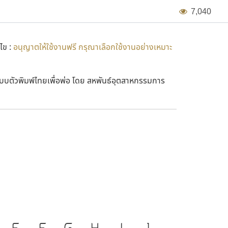
7
,
0
4
0
หมายถึง ในหลวง รัชกาลที่ ๙
ไข :
อนุญาตให้ใช้งานฟรี กรุณาเลือกใช้งานอย่างเหมาะ
กความร่วมมือของ ผู้ประกอบการ สมาคม และชมรมใน
โยชน์ต่อสาธารณะ ทางสหพันธ์ฯ จะทำการแจกจ่ายให้
บบตัวพิมพ์ไทยเพื่อพ่อ โดย สหพันธ์อุตสาหกรรมการ
อนต์ทั้ง ๙ แบบ เป็นแบบตัวพิมพ์สาธารณะ สามารถนำไป
 หรือเปลี่ยนแปลงแบบตัวพิมพ์ หรือซอฟต์แวร์ฟอนต์ก่อน
งมือสำคัญที่ทำให้ความเป็น
E
F
G
H
I
J