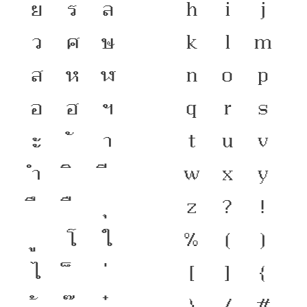
ย
ร
ล
h
i
j
ว
ศ
ษ
k
l
m
ส
ห
ฬ
n
o
p
อ
ฮ
ฯ
q
r
s
ะ
า
t
u
v
ำ
w
x
y
z
?
!
โ
ใ
%
(
)
ไ
[
]
{
}
/
#