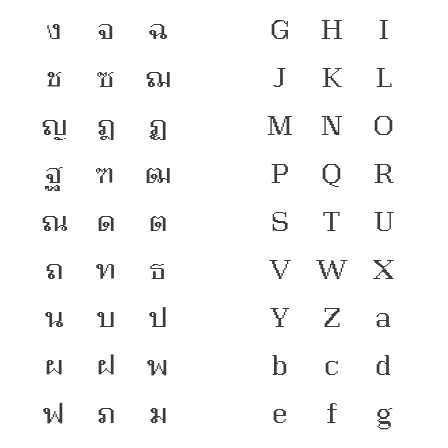
พิมพ์ไทย แบบตัวพิมพ์หรือซอฟต์แวร์ฟอนต์ทั้ง ๙ แบบ เป็นแบบ
ง
จ
ฉ
G
H
I
ตัวพิมพ์สาธารณะ สามารถนำไปใช้บนสื่อสิ่งพิมพ์ประเภทต่างๆ
รวมถึงสื่ออิเล็กทรอนิกส์ หรือสื่อดิจิทัลได้โดยไม่ต้องขออนุญาต
ช
ซ
ฌ
J
K
L
แต่ห้ามนำไปจัดจำหน่าย หรือเปลี่ยนแปลงแบบตัวพิมพ์ หรือ
ญ
ฎ
ฏ
M
N
O
ซอฟต์แวร์ฟอนต์ก่อนได้รับอนุญาตจากเจ้าของสิทธิ์
ฐ
ฑ
ฒ
P
Q
R
หนังสือ ๙ แบบตัวพิมพ์ไทยเพื่อพ่อ
ที่มาข้อมูล :
ณ
ด
ต
S
T
U
ถ
ท
ธ
V
W
X
น
บ
ป
Y
Z
a
ผ
ฝ
พ
b
c
d
ฟ
ภ
ม
e
f
g