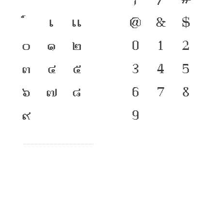
เ
แ
@
&
$
๐
๑
๒
0
1
2
๓
๔
๕
3
4
5
๖
๗
๘
6
7
8
๙
9