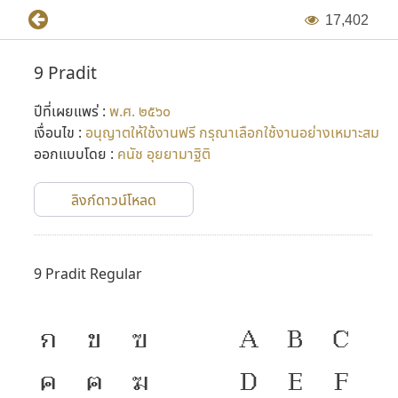
1
7
,
4
0
2
กลุ่มดิสเพลย์ จึงเหมาะกับการนำไปใช้เป็นแบบตัวพิมพ์ในการจัด
นิทรรศการต่างๆ โดยเฉพาะงานนิทรรศการเฉลิมพระเกียรติ หรือ
9 Pradit
ใช้เป็นตัวหัวข้อหลักที่ต้องการเน้นคำในสื่อสิ่งพิมพ์ทั่วไป
ปีที่เผยแพร่ :
พ.ศ. ๒๕๖๐
แบบตัวพิมพ์ทั้งหมด มีการตั้งชื่อที่สื่อและมีความหมายต่อ
เงื่อนไข :
อนุญาตให้ใช้งานฟรี กรุณาเลือกใช้งานอย่างเหมาะสม
ในหลวง รัชกาลที่ ๙ โดยทุกแบบตัวพิมพ์ จะมีเลข 9 นำหน้าชื่อ นั่น
ออกแบบโดย :
คนัช อุยยามาฐิติ
หมายถึง ในหลวง รัชกาลที่ ๙
ลิงก์ดาวน์โหลด
โครงการ
๙ แบบตัวพิมพ์ไทยเพื่อพ่อ
ถือเป็นอีกหนึ่ง
ประวัติศาสตร์ของการพัฒนาแบบตัวพิมพ์ไทย โดยเกิดขึ้นจาก
9 Pradit Regular
ความร่วมมือของ ผู้ประกอบการ สมาคม และชมรมใน
อุตสาหกรรมการพิมพ์ รวมถึงนักออกแบบตัวพิมพ์ไทย ผลงาน
ทั้ง ๙ แบบตัวพิมพ์ไทยที่สร้างสรรค์เสร็จแล้วจะเป็นประโยชน์ต่อ
ก
ข
ฃ
A
B
C
สาธารณะ ทางสหพันธ์ฯ จะทำการแจกจ่ายให้ประชาชนคนไทยนำ
ค
ฅ
ฆ
D
E
F
ไปใช้ได้ฟรีในวันที่ ๓ มิถุนายน พ.ศ. ๒๕๖๐ เนื่องในโอกาสวันการ