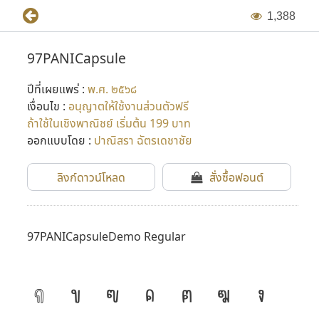
1
,
3
8
8
97PANICapsule
ปีที่เผยแพร่ :
พ.ศ. ๒๕๖๘
เงื่อนไข :
อนุญาตให้ใช้งานส่วนตัวฟรี
ถ้าใช้ในเชิงพาณิชย์ เริ่มต้น 199 บาท
ออกแบบโดย :
ปาณิสรา ฉัตรเดชาชัย
ลิงก์ดาวน์โหลด
สั่งซื้อฟอนต์
97PANICapsuleDemo Regular
ก
ข
ฃ
ค
ฅ
ฆ
ง