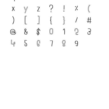
x
y
z
?
!
%
(
)
[
]
{
}
/
#
@
&
$
0
1
2
3
4
5
6
7
8
9