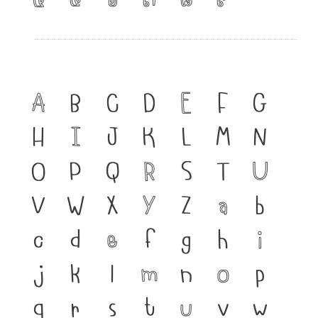
A
B
C
D
E
F
G
H
I
J
K
L
M
N
O
P
Q
R
S
T
U
V
W
X
Y
Z
a
b
c
d
e
f
g
h
i
j
k
l
m
n
o
p
q
r
s
t
u
v
w