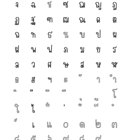
จ
ฉ
ช
ซ
ฌ
ญ
ฎ
ฏ
ฐ
ฑ
ฒ
ณ
ด
ต
ถ
ท
ธ
น
บ
ป
ผ
ฝ
พ
ฟ
ภ
ม
ย
ร
ล
ว
ศ
ษ
ส
ห
ฬ
อ
ฮ
ฯ
ะ
า
ำ
โ
ใ
ไ
เ
แ
๐
๑
๒
๓
๔
๕
๖
๗
๘
๙