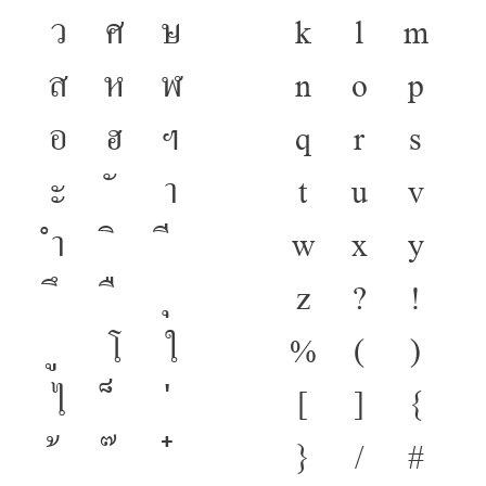
ว
ศ
ษ
k
l
m
ส
ห
ฬ
n
o
p
อ
ฮ
ฯ
q
r
s
ะ
า
t
u
v
ำ
w
x
y
z
?
!
โ
ใ
%
(
)
ไ
[
]
{
}
/
#