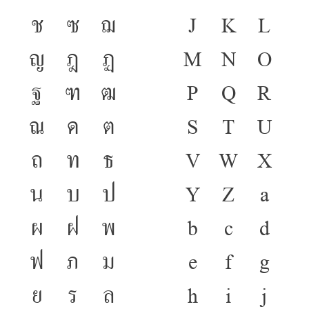
ช
ซ
ฌ
J
K
L
ญ
ฎ
ฏ
M
N
O
ฐ
ฑ
ฒ
P
Q
R
ณ
ด
ต
S
T
U
ถ
ท
ธ
V
W
X
น
บ
ป
Y
Z
a
ผ
ฝ
พ
b
c
d
ฟ
ภ
ม
e
f
g
ย
ร
ล
h
i
j