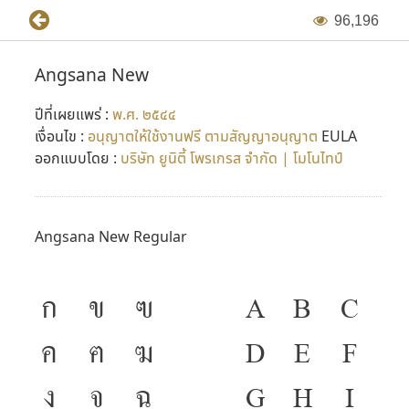
9
6
,
1
9
6
Angsana New
ปีที่เผยแพร่ :
พ.ศ. ๒๕๔๔
เงื่อนไข :
อนุญาตให้ใช้งานฟรี ตามสัญญาอนุญาต
EULA
ออกแบบโดย :
บริษัท ยูนิตี้ โพรเกรส จำกัด | โมโนไทป์
Angsana New Regular
ก
ข
ฃ
A
B
C
ค
ฅ
ฆ
D
E
F
ง
จ
ฉ
G
H
I