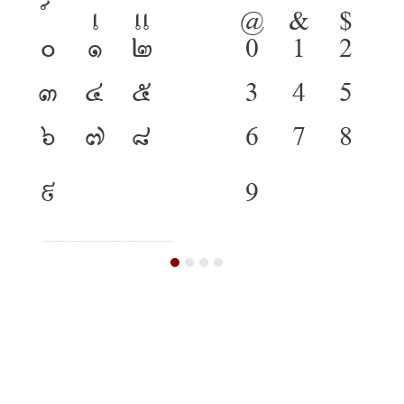
เ
แ
@
&
$
๐
๑
๒
0
1
2
๓
๔
๕
3
4
5
๖
๗
๘
6
7
8
๙
9