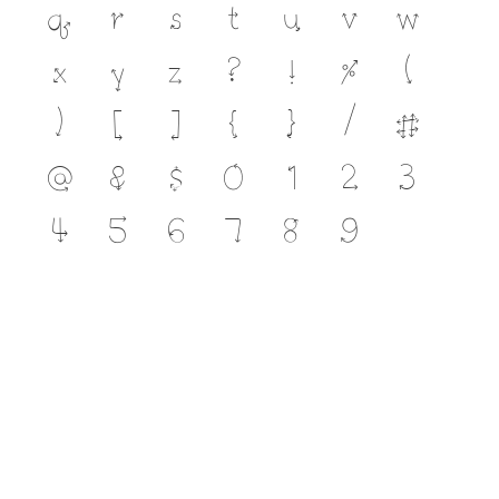
q
r
s
t
u
v
w
x
y
z
?
!
%
(
)
[
]
{
}
/
#
@
&
$
0
1
2
3
4
5
6
7
8
9