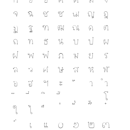
จ
ฉ
ช
ซ
ฌ
ญ
ฎ
ฏ
ฐ
ฑ
ฒ
ณ
ด
ต
ถ
ท
ธ
น
บ
ป
ผ
ฝ
พ
ฟ
ภ
ม
ย
ร
ล
ว
ศ
ษ
ส
ห
ฬ
อ
ฮ
ฯ
ะ
า
ำ
โ
ใ
ไ
เ
แ
๐
๑
๒
๓