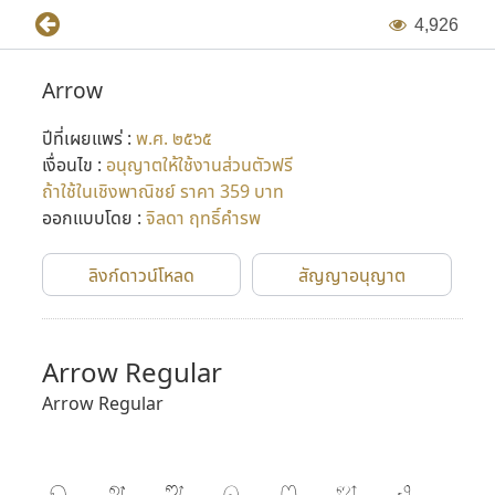
4
,
9
2
6
Arrow
ปีที่เผยแพร่ :
พ.ศ. ๒๕๖๕
เงื่อนไข :
อนุญาตให้ใช้งานส่วนตัวฟรี
ถ้าใช้ในเชิงพาณิชย์ ราคา 359 บาท
ออกแบบโดย :
จิลดา ฤทธิ์คำรพ
ลิงก์ดาวน์โหลด
สัญญาอนุญาต
Arrow Regular
Arrow Regular
ก
ข
ฃ
ค
ฅ
ฆ
ง