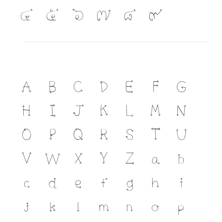
๔
๕
๖
๗
๘
๙
A
B
C
D
E
F
G
H
I
J
K
L
M
N
O
P
Q
R
S
T
U
V
W
X
Y
Z
a
b
c
d
e
f
g
h
i
j
k
l
m
n
o
p