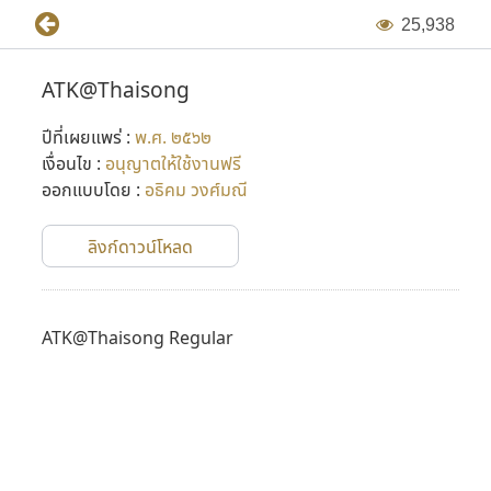
2
5
,
9
3
8
ATK@Thaisong
ปีที่เผยแพร่ :
พ.ศ. ๒๕๖๒
เงื่อนไข :
อนุญาตให้ใช้งานฟรี
ออกแบบโดย :
อธิคม วงศ์มณี
ลิงก์ดาวน์โหลด
ATK@Thaisong Regular