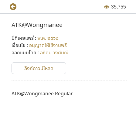
3
5
,
7
5
5
ATK@Wongmanee
ปีที่เผยแพร่ :
พ.ศ. ๒๕๖๒
เงื่อนไข :
อนุญาตให้ใช้งานฟรี
ออกแบบโดย :
อธิคม วงศ์มณี
ลิงก์ดาวน์โหลด
ATK@Wongmanee Regular