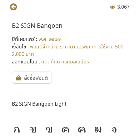
3
,
0
6
7
B2 SIGN Bangoen
ปีที่เผยแพร่ :
พ.ศ. ๒๕๖๗
เงื่อนไข :
ฟอนต์จำหน่าย ราคาตามประเภทการใช้งาน 500–
2,000 บาท
ออกแบบโดย :
กิตติศักดิ์ ศิริกมลเสถียร
สั่งซื้อฟอนต์
B2 SIGN Bangoen Light
ก
ข
ฃ
ค
ฅ
ฆ
ง