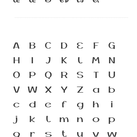
A
B
C
D
E
F
G
H
I
J
K
L
M
N
O
P
Q
R
S
T
U
V
W
X
Y
Z
a
b
c
d
e
f
g
h
i
j
k
l
m
n
o
p
q
r
s
t
u
v
w