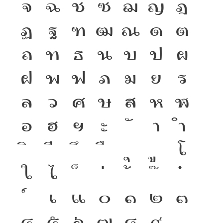
จ
ฉ
ช
ซ
ฌ
ญ
ฎ
ฏ
ฐ
ฑ
ฒ
ณ
ด
ต
ถ
ท
ธ
น
บ
ป
ผ
ฝ
พ
ฟ
ภ
ม
ย
ร
ล
ว
ศ
ษ
ส
ห
ฬ
อ
ฮ
ฯ
ะ
า
ำ
โ
ใ
ไ
เ
แ
๐
๑
๒
๓
๔
๕
๖
๗
๘
๙