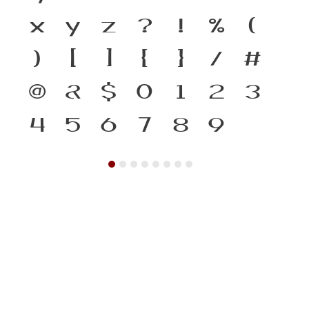
x
y
z
?
!
%
(
)
[
]
{
}
/
#
@
&
$
0
1
2
3
4
5
6
7
8
9